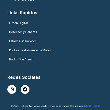
Links Rápidos
- Orden Digital
- Derechos y Deberes
- Estados Financieros
- Política Tratamiento de Datos
- Backoffice Admin
Redes Sociales
I
F
n
a
s
c
t
e
a
b
© 2022 Rx Country. Todos los derechos Reservados. Realizo por:
Digital Rubik
g
o