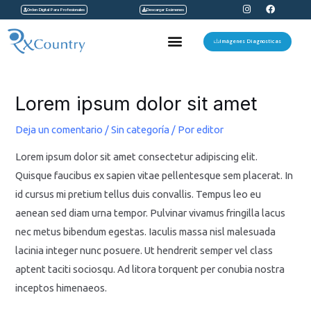
I
F
Ir
Orden Digital Para Profesionales
Descargar Exámenes
n
a
s
c
al
t
e
Menu
a
b
Imágenes Diagnosticas
contenido
g
o
r
o
a
k
Navegación
m
de
Lorem ipsum dolor sit amet
entradas
Deja un comentario
/
Sin categoría
/ Por
editor
Lorem ipsum dolor sit amet consectetur adipiscing elit.
Quisque faucibus ex sapien vitae pellentesque sem placerat. In
id cursus mi pretium tellus duis convallis. Tempus leo eu
aenean sed diam urna tempor. Pulvinar vivamus fringilla lacus
nec metus bibendum egestas. Iaculis massa nisl malesuada
lacinia integer nunc posuere. Ut hendrerit semper vel class
aptent taciti sociosqu. Ad litora torquent per conubia nostra
inceptos himenaeos.