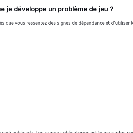
que je développe un problème de jeu ?
e dès que vous ressentez des signes de dépendance et d’utiliser
 será publicada.
Los campos obligatorios están marcados c