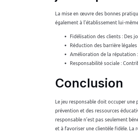
La mise en œuvre des bonnes pratique
également à l’établissement lui-même
Fidélisation des clients : Des 
Réduction des barrière légales 
Amélioration de la réputation 
Responsabilité sociale : Contr
Conclusion
Le jeu responsable doit occuper une p
prévention et des ressources éducati
responsable n’est pas seulement béné
et à favoriser une clientèle fidèle. L