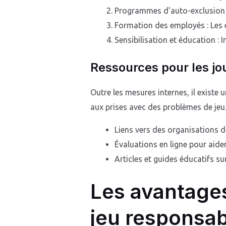
Programmes d’auto-exclusion :
Formation des employés : Les 
Sensibilisation et éducation : 
Ressources pour les jo
Outre les mesures internes, il existe 
aux prises avec des problèmes de jeu.
Liens vers des organisations d
Évaluations en ligne pour aide
Articles et guides éducatifs su
Les avantages
jeu responsa