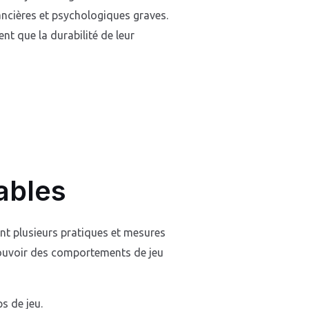
ncières et psychologiques graves.
nt que la durabilité de leur
ables
ent plusieurs pratiques et mesures
romouvoir des comportements de jeu
s de jeu.