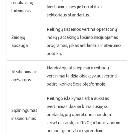
reguliavimų
įvertinimus, nes jie turi atitikti
laikymasis
sektoriaus standartus.
Reitingų sistemos vertina operatorių
Žaidėjų
indėlį į atsakingo lošimo inicijuojamas
apsauga
programas, įskaitant limitus ir atvirumo
politiką.
Naudotojų atsiliepimai ir reitingų
Atsiliepimai ir
vertinimai leidžia objektyviau įvertinti
apžvalgos
patirtį konkrečioje platformoje.
Reitingo išlaikymas arba aukštas
įvertinimas dažnai būna susiję su
Sąžiningumas
prielaida, jog operatorius naudoja
ir skaidrumas
teisėtus randų ar RNG (būtinai random
number generator) sprendimus.