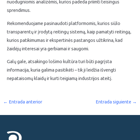
nuodugniomis analizėmis, kurios padeda priimti teisingus
sprendimus.
Rekomenduojame pasinaudoti platformomis, kurios siūlo
transparentų ir įrodytą reitingų sistemą, kaip pamatyti reitingą,
kurios patikimumas ir ekspertinės pastangos užtikrina, kad
žaidėjų interesai yra gerbiamai ir saugomi.
Galų gale, atsakingo lošimo kultūra turi būti pagrįsta
informacija, kuria galima pasitikėti – tik ji leidžia išvengti
nepataisomų klaidų ir kurti teigiamą industrijos ateitį.
←
Entrada anterior
Entrada siguiente
→