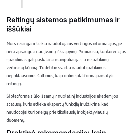
Reitingų sistemos patikimumas ir
iššūkiai
Nors reitingai ir teikia naudotojams vertingos informacijos, jie
nėra apsaugoti nuo įvairių iškraipymų. Pirmiausia, konkurencijos
spaudimas gali paskatinti manipuliacijas, o ne patikimų
vertinimų kūrimą. Todėl itin svarbu naudoti patikimus,
nepriklausomus šaltinius, kaip online platforma pamatyti
reitingą.
Ši platforma siūlo išsamų ir nuolatinį industrijos akademijos
statusą, kuris atlieka ekspertų funkciją ir užtikrina, kad
naudotojai turi prieigą prie tiksliausių ir objektyviausių
duomenų.
Praktinė rekomendacija: kaip