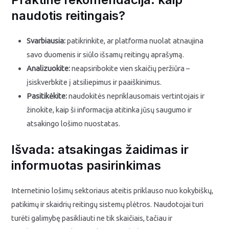
naudotis reitingais?
Svarbiausia:
patikrinkite, ar platforma nuolat atnaujina
savo duomenis ir siūlo išsamų reitingų aprašymą.
Analizuokite:
neapsiribokite vien skaičių peržiūra –
įsiskverbkite į atsiliepimus ir paaiškinimus.
Pasitikėkite:
naudokitės nepriklausomais vertintojais ir
žinokite, kaip ši informacija atitinka jūsų saugumo ir
atsakingo lošimo nuostatas.
Išvada: atsakingas žaidimas ir
informuotas pasirinkimas
Internetinio lošimų sektoriaus ateitis priklauso nuo kokybiškų,
patikimų ir skaidrių reitingų sistemų plėtros. Naudotojai turi
turėti galimybę pasikliauti ne tik skaičiais, tačiau ir