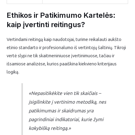
Ethikos ir Patikimumo Kartelės:
kaip įvertinti reitingus?
Vertindami reitingą kaip naudotojai, turime reikalauti aukšto
etinio standarto ir profesionalumo iš vertintojų šaltinių. Tikroji
vertė slypi ne tik skaitmeniniuose įvertinimuose, tačiau ir
išsamiose analizėse, kurios paaiškina kiekvieno kriterijaus
logiką.
«Nepasitikėkite vien tik skaičiais –
įsigilinkite į vertinimo metodiką, nes
patikimumas ir skaidrumas yra
pagrindiniai indikatoriai, kurie žymi
kokybišką reitingą.»