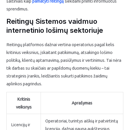
šaltiniais kaip
pamatyti reitingą
siekdami priimti informuotus
sprendimus.
Reitingų Sistemos vaidmuo
internetinio lošimų sektoriuje
Reitingų platformos dažnai vertina operatorius pagal kelis
kritinius veiksnius, įskaitant patikimumą, atsakingo lošimo
politiką, klientų aptarnavimą, pasiūlymus ir vertinimus. Tai nėra
tik darbas su skaičiais ar papildomų duomenų kiekiu – tai
strateginis įrankis, leidžiantis sukurti patikimos žaidimų
aplinkos pagrindus.
Kritinis
Aprašymas
veiksnys
Operatoriai, turintys aiškią ir patvirtintą
Licencijų ir
licenciją, dažnai gauna aukštesnius