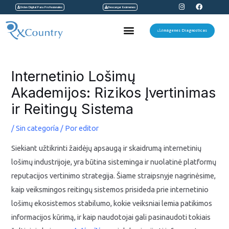
I
F
Ir
Orden Digital Para Profesionales
Descargar Exámenes
n
a
s
c
al
t
e
Menu
a
b
Imágenes Diagnosticas
contenido
g
o
r
o
a
k
Navegación
m
de
Internetinio Lošimų
entradas
Akademijos: Rizikos Įvertinimas
ir Reitingų Sistema
/
Sin categoría
/ Por
editor
Siekiant užtikrinti žaidėjų apsaugą ir skaidrumą internetinių
lošimų industrijoje, yra būtina sisteminga ir nuolatinė platformų
reputacijos vertinimo strategija. Šiame straipsnyje nagrinėsime,
kaip veiksmingos reitingų sistemos prisideda prie internetinio
lošimų ekosistemos stabilumo, kokie veiksniai lemia patikimos
informacijos kūrimą, ir kaip naudotojai gali pasinaudoti tokiais