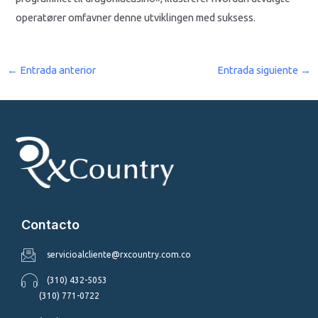
operatører omfavner denne utviklingen med suksess.
←
Entrada anterior
Entrada siguiente
→
Contacto
servicioalcliente@rxcountry.com.co
(310) 432-5053
(310) 771-0722