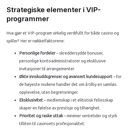
Strategiske elementer i VIP-
programmer
Hva gjør et VIP-program virkelig verdifullt for både casino og
spiller? Her er nøkkelfaktorene:
Personlige fordeler
– skreddersydde bonuser,
personlige kontoadministratorer og eksklusive
invitasjoner til arrangementer.
Økte innskuddsgrenser og avansert kundesupport
– for
de høyeste nivåene handler det om å tilby en sømløs
opplevelse, uten begrensninger.
Eksklusivitet
– medlemskap i et elitistisk fellesskap
skaper en følelse av prestisje og tilhørighet.
Prioritet og raske uttak
– minimer ventetider og styrk
tilliten til casinoets profesjonalitet.