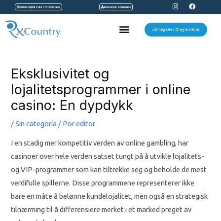
I
F
Ir
Orden Digital Para Profesionales
Descargar Exámenes
n
a
s
c
al
t
e
Menu
a
b
Imágenes Diagnosticas
contenido
g
o
r
o
a
k
Navegación
m
de
Eksklusivitet og
entradas
lojalitetsprogrammer i online
casino: En dypdykk
/
Sin categoría
/ Por
editor
I en stadig mer kompetitiv verden av online gambling, har
casinoer over hele verden satset tungt på å utvikle lojalitets-
og VIP-programmer som kan tiltrekke seg og beholde de mest
verdifulle spillerne. Disse programmene representerer ikke
bare en måte å belønne kundelojalitet, men også en strategisk
tilnærming til å differensiere merket i et marked preget av