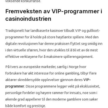
voksende konkurranse.
Fremveksten av VIP-programmer i
casinoindustrien
Tradisjonelt har landbaserte kasinoer tilbudt VIP og gullkort-
programmer for å holde på store høytlønte spillere. Med den
digitale revolusjonen har denne praksisen flyttet seg smidig inn
i den virtuelle sfæren, hvor den utvikles til å bli et av de mest
effektive verktøyene for å maksimere spillerengasjement.
På tvers av europeiske markeder, særlig i Norge hvor
forbrukere har økt interesse for online gambling, tilbyr flere
aktører skreddersydde opplevelser gjennom deres
VIP-
programmer
. Disse programmene legger vekt på eksklusivitet,
personlige fordeler og høyere rammer for innsats, noe som i
økende grad appellerer til den moderne gamblere som søker
både komfort og prestisje.