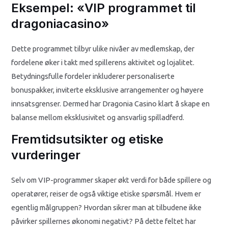
Eksempel: «VIP programmet til
dragoniacasino»
Dette programmet tilbyr ulike nivåer av medlemskap, der
fordelene øker i takt med spillerens aktivitet og lojalitet.
Betydningsfulle fordeler inkluderer personaliserte
bonuspakker, inviterte eksklusive arrangementer og høyere
innsatsgrenser. Dermed har Dragonia Casino klart å skape en
balanse mellom eksklusivitet og ansvarlig spilladferd.
Fremtidsutsikter og etiske
vurderinger
Selv om VIP-programmer skaper økt verdi for både spillere og
operatører, reiser de også viktige etiske spørsmål. Hvem er
egentlig målgruppen? Hvordan sikrer man at tilbudene ikke
påvirker spillernes økonomi negativt? På dette feltet har