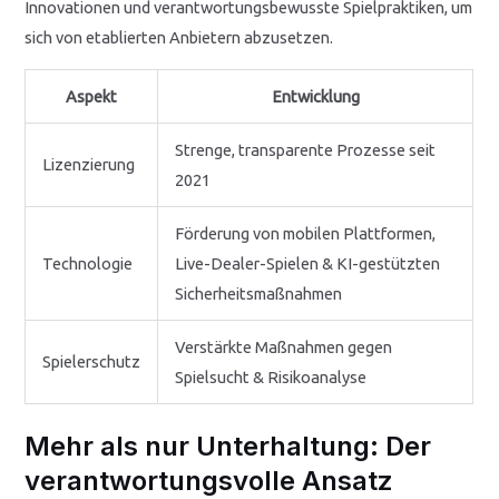
Innovationen und verantwortungsbewusste Spielpraktiken, um
sich von etablierten Anbietern abzusetzen.
Aspekt
Entwicklung
Strenge, transparente Prozesse seit
Lizenzierung
2021
Förderung von mobilen Plattformen,
Technologie
Live-Dealer-Spielen & KI-gestützten
Sicherheitsmaßnahmen
Verstärkte Maßnahmen gegen
Spielerschutz
Spielsucht & Risikoanalyse
Mehr als nur Unterhaltung: Der
verantwortungsvolle Ansatz