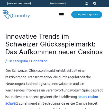
I
F
Ir
Orden Digital Para Profesionales
Descargar Exámenes
n
a
s
c
al
t
e
Menu
a
b
Imágenes Diagnosticas
contenido
g
o
r
o
a
k
Navegación
m
de
Innovative Trends im
entradas
Schweizer Glücksspielmarkt:
Das Aufkommen neuer Casinos
/
Sin categoría
/ Por
editor
Der Schweizer Glücksspielmarkt erlebt aktuell eine
faszinierende Transformation, die durch regulatorische
Neuerungen, technologische Innovationen und ein
wachsendes Interesse an verantwortungsvollem Spiel geprägt
ist. In diesem Kontext gewinnt die Etablierung
neues casino
schweiz
zunehmend an Bedeutung, da es die Chance bietet,