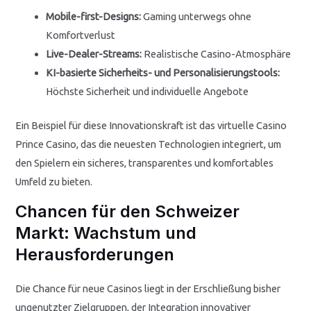
Mobile-first-Designs:
Gaming unterwegs ohne
Komfortverlust
Live-Dealer-Streams:
Realistische Casino-Atmosphäre
KI-basierte Sicherheits- und Personalisierungstools:
Höchste Sicherheit und individuelle Angebote
Ein Beispiel für diese Innovationskraft ist das virtuelle Casino
Prince Casino, das die neuesten Technologien integriert, um
den Spielern ein sicheres, transparentes und komfortables
Umfeld zu bieten.
Chancen für den Schweizer
Markt: Wachstum und
Herausforderungen
Die Chance für neue Casinos liegt in der Erschließung bisher
ungenutzter Zielgruppen, der Integration innovativer