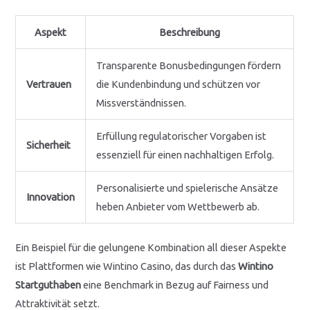
Aspekt
Beschreibung
Transparente Bonusbedingungen fördern
Vertrauen
die Kundenbindung und schützen vor
Missverständnissen.
Erfüllung regulatorischer Vorgaben ist
Sicherheit
essenziell für einen nachhaltigen Erfolg.
Personalisierte und spielerische Ansätze
Innovation
heben Anbieter vom Wettbewerb ab.
Ein Beispiel für die gelungene Kombination all dieser Aspekte
ist Plattformen wie Wintino Casino, das durch das
Wintino
Startguthaben
eine Benchmark in Bezug auf Fairness und
Attraktivität setzt.