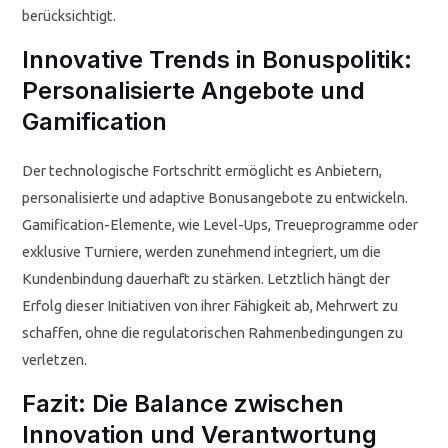
berücksichtigt.
Innovative Trends in Bonuspolitik:
Personalisierte Angebote und
Gamification
Der technologische Fortschritt ermöglicht es Anbietern,
personalisierte und adaptive Bonusangebote zu entwickeln.
Gamification-Elemente, wie Level-Ups, Treueprogramme oder
exklusive Turniere, werden zunehmend integriert, um die
Kundenbindung dauerhaft zu stärken. Letztlich hängt der
Erfolg dieser Initiativen von ihrer Fähigkeit ab, Mehrwert zu
schaffen, ohne die regulatorischen Rahmenbedingungen zu
verletzen.
Fazit: Die Balance zwischen
Innovation und Verantwortung