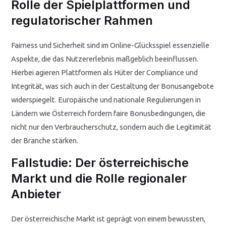
Rolle der Spielplattformen und
regulatorischer Rahmen
Fairness und Sicherheit sind im Online-Glücksspiel essenzielle
Aspekte, die das Nutzererlebnis maßgeblich beeinflussen.
Hierbei agieren Plattformen als Hüter der Compliance und
Integrität, was sich auch in der Gestaltung der Bonusangebote
widerspiegelt. Europäische und nationale Regulierungen in
Ländern wie Österreich fordern faire Bonusbedingungen, die
nicht nur den Verbraucherschutz, sondern auch die Legitimität
der Branche stärken.
Fallstudie: Der österreichische
Markt und die Rolle regionaler
Anbieter
Der österreichische Markt ist geprägt von einem bewussten,