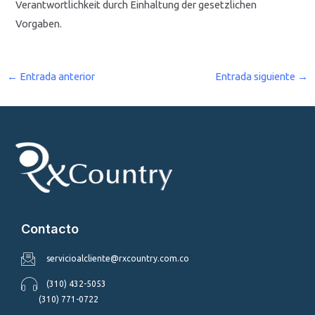
Verantwortlichkeit durch Einhaltung der gesetzlichen
Vorgaben.
←
Entrada anterior
Entrada siguiente
→
Contacto
servicioalcliente@rxcountry.com.co
(310) 432-5053
(310) 771-0722