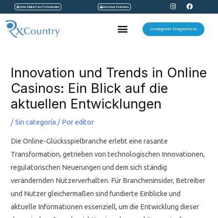
I
F
Ir
Orden Digital Para Profesionales
Descargar Exámenes
n
a
s
c
al
t
e
Menu
a
b
Imágenes Diagnosticas
contenido
g
o
r
o
a
k
Navegación
m
de
Innovation und Trends in Online
entradas
Casinos: Ein Blick auf die
aktuellen Entwicklungen
/
Sin categoría
/ Por
editor
Die Online-Glücksspielbranche erlebt eine rasante
Transformation, getrieben von technologischen Innovationen,
regulatorischen Neuerungen und dem sich ständig
verändernden Nutzerverhalten. Für Brancheninsider, Betreiber
und Nutzer gleichermaßen sind fundierte Einblicke und
aktuelle Informationen essenziell, um die Entwicklung dieser