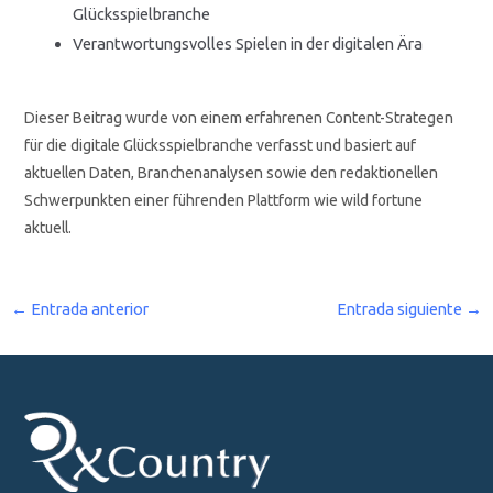
Glücksspielbranche
Verantwortungsvolles Spielen in der digitalen Ära
Dieser Beitrag wurde von einem erfahrenen Content-Strategen
für die digitale Glücksspielbranche verfasst und basiert auf
aktuellen Daten, Branchenanalysen sowie den redaktionellen
Schwerpunkten einer führenden Plattform wie wild fortune
aktuell.
←
Entrada anterior
Entrada siguiente
→