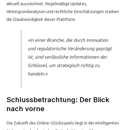
aktuell auszeichnet. Regelmäßige Updates,
Hintergrundanalysen und rechtliche Einschätzungen stärken
die Glaubwürdigkeit dieser Plattform.
«In einer Branche, die durch Innovation
und regulatorische Veränderung geprägt
ist, sind verlässliche Informationen der
Schlüssel, um strategisch richtig zu
handeln.»
Schlussbetrachtung: Der Blick
nach vorne
Die Zukunft des Online-Glücksspiels liegt in der intelligenten