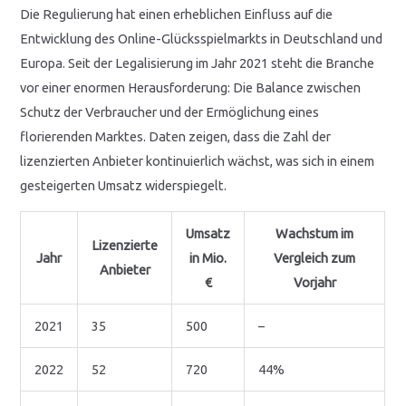
Die Regulierung hat einen erheblichen Einfluss auf die
Entwicklung des Online-Glücksspielmarkts in Deutschland und
Europa. Seit der Legalisierung im Jahr 2021 steht die Branche
vor einer enormen Herausforderung: Die Balance zwischen
Schutz der Verbraucher und der Ermöglichung eines
florierenden Marktes. Daten zeigen, dass die Zahl der
lizenzierten Anbieter kontinuierlich wächst, was sich in einem
gesteigerten Umsatz widerspiegelt.
Umsatz
Wachstum im
Lizenzierte
Jahr
in Mio.
Vergleich zum
Anbieter
€
Vorjahr
2021
35
500
–
2022
52
720
44%