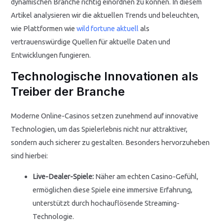
dynamischen Branche richtig einordnen zu können. In diesem
Artikel analysieren wir die aktuellen Trends und beleuchten,
wie Plattformen wie
wild fortune aktuell
als
vertrauenswürdige Quellen für aktuelle Daten und
Entwicklungen fungieren.
Technologische Innovationen als
Treiber der Branche
Moderne Online-Casinos setzen zunehmend auf innovative
Technologien, um das Spielerlebnis nicht nur attraktiver,
sondern auch sicherer zu gestalten. Besonders hervorzuheben
sind hierbei:
Live-Dealer-Spiele:
Näher am echten Casino-Gefühl,
ermöglichen diese Spiele eine immersive Erfahrung,
unterstützt durch hochauflösende Streaming-
Technologie.