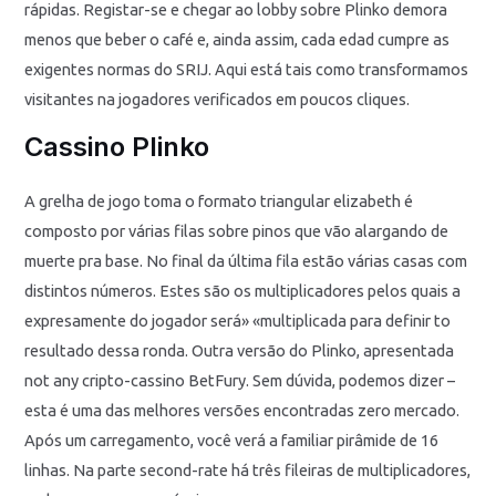
rápidas. Registar-se e chegar ao lobby sobre Plinko demora
menos que beber o café e, ainda assim, cada edad cumpre as
exigentes normas do SRIJ. Aqui está tais como transformamos
visitantes na jogadores verificados em poucos cliques.
Cassino Plinko
A grelha de jogo toma o formato triangular elizabeth é
composto por várias filas sobre pinos que vão alargando de
muerte pra base. No final da última fila estão várias casas com
distintos números. Estes são os multiplicadores pelos quais a
expresamente do jogador será» «multiplicada para definir to
resultado dessa ronda. Outra versão do Plinko, apresentada
not any cripto-cassino BetFury. Sem dúvida, podemos dizer –
esta é uma das melhores versões encontradas zero mercado.
Após um carregamento, você verá a familiar pirâmide de 16
linhas. Na parte second-rate há três fileiras de multiplicadores,