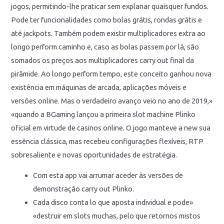
jogos, permitindo-lhe praticar sem explanar quaisquer fundos.
Pode ter funcionalidades como bolas grátis, rondas grátis e
até jackpots. Também podem existir multiplicadores extra ao
longo perform caminho e, caso as bolas passem por lá, são
somados os preços aos multiplicadores carry out final da
pirâmide. Ao longo perform tempo, este conceito ganhou nova
existência em máquinas de arcada, aplicações móveis e
versões online. Mas o verdadeiro avanço veio no ano de 2019,»
«quando a BGaming lançou a primeira slot machine Plinko
oficial em virtude de casinos online. O jogo manteve a new sua
essência clássica, mas recebeu configurações flexíveis, RTP
sobresaliente e novas oportunidades de estratégia.
Com esta app vai arrumar aceder às versões de
demonstração carry out Plinko.
Cada disco conta lo que aposta individual e pode»
«destruir em slots muchas, pelo que retornos mistos