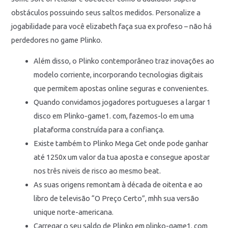
obstáculos possuindo seus saltos medidos. Personalize a
jogabilidade para você elizabeth faça sua ex profeso – não há
perdedores no game Plinko.
Além disso, o Plinko contemporâneo traz inovações ao
modelo corriente, incorporando tecnologias digitais
que permitem apostas online seguras e convenientes.
Quando convidamos jogadores portugueses a largar 1
disco em Plinko-game1. com, fazemos-lo em uma
plataforma construída para a confiança.
Existe também to Plinko Mega Get onde pode ganhar
até 1250x um valor da tua aposta e consegue apostar
nos três niveis de risco ao mesmo beat.
As suas origens remontam à década de oitenta e ao
libro de televisão “O Preço Certo”, mhh sua versão
unique norte-americana.
Carregar o seu saldo de Plinko em plinko-game1. com