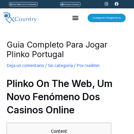
I
F
Ir
Orden Digital Para Profesionales
Descargar Exámenes
n
a
s
c
al
t
e
Menu
a
b
Imágenes Diagnosticas
contenido
g
o
r
o
a
k
Navegación
m
de
Guia Completo Para Jogar
entradas
Plinko Portugal
Deja un comentario
/
Sin categoría
/ Por
rxadmin
Plinko On The Web, Um
Novo Fenómeno Dos
Casinos Online
Content