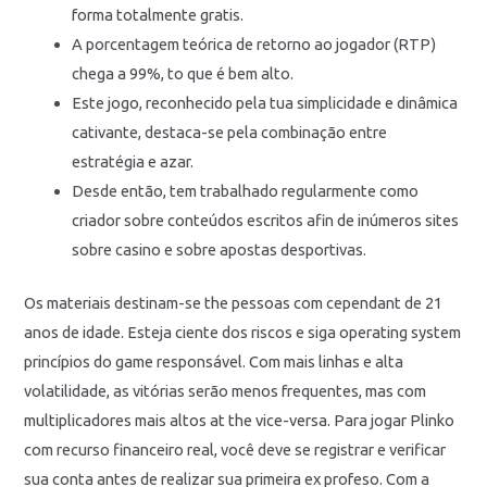
forma totalmente gratis.
A porcentagem teórica de retorno ao jogador (RTP)
chega a 99%, to que é bem alto.
Este jogo, reconhecido pela tua simplicidade e dinâmica
cativante, destaca-se pela combinação entre
estratégia e azar.
Desde então, tem trabalhado regularmente como
criador sobre conteúdos escritos afin de inúmeros sites
sobre casino e sobre apostas desportivas.
Os materiais destinam-se the pessoas com cependant de 21
anos de idade. Esteja ciente dos riscos e siga operating system
princípios do game responsável. Com mais linhas e alta
volatilidade, as vitórias serão menos frequentes, mas com
multiplicadores mais altos at the vice-versa. Para jogar Plinko
com recurso financeiro real, você deve se registrar e verificar
sua conta antes de realizar sua primeira ex profeso. Com a