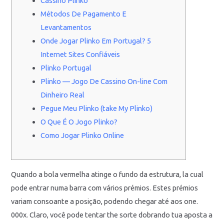
Cassino Plinko
Métodos De Pagamento E
Levantamentos
Onde Jogar Plinko Em Portugal? 5
Internet Sites Confiáveis
Plinko Portugal
Plinko — Jogo De Cassino On-line Com
Dinheiro Real
Pegue Meu Plinko (take My Plinko)
O Que É O Jogo Plinko?
Como Jogar Plinko Online
Quando a bola vermelha atinge o fundo da estrutura, la cual
pode entrar numa barra com vários prémios. Estes prémios
variam consoante a posição, podendo chegar até aos one.
000x. Claro, você pode tentar the sorte dobrando tua aposta a