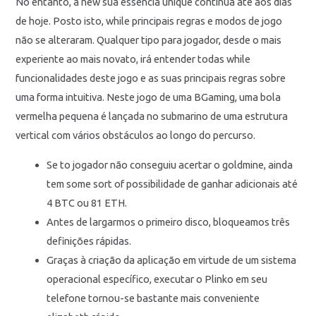
No entanto, a new sua essência unique continua até aos dias
de hoje. Posto isto, while principais regras e modos de jogo
não se alteraram. Qualquer tipo para jogador, desde o mais
experiente ao mais novato, irá entender todas while
funcionalidades deste jogo e as suas principais regras sobre
uma forma intuitiva. Neste jogo de uma BGaming, uma bola
vermelha pequena é lançada no submarino de uma estrutura
vertical com vários obstáculos ao longo do percurso.
Se to jogador não conseguiu acertar o goldmine, ainda
tem some sort of possibilidade de ganhar adicionais até
4 BTC ou 81 ETH.
Antes de largarmos o primeiro disco, bloqueamos três
definições rápidas.
Graças à criação da aplicação em virtude de um sistema
operacional específico, executar o Plinko em seu
telefone tornou-se bastante mais conveniente