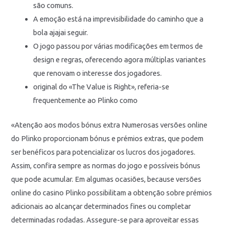
são comuns.
A emoção está na imprevisibilidade do caminho que a
bola ajajai seguir.
O jogo passou por várias modificações em termos de
design e regras, oferecendo agora múltiplas variantes
que renovam o interesse dos jogadores.
original do «The Value is Right», referia-se
frequentemente ao Plinko como
«Atenção aos modos bónus extra Numerosas versões online
do Plinko proporcionam bónus e prémios extras, que podem
ser benéficos para potencializar os lucros dos jogadores.
Assim, confira sempre as normas do jogo e possíveis bónus
que pode acumular. Em algumas ocasiões, because versões
online do casino Plinko possibilitam a obtenção sobre prémios
adicionais ao alcançar determinados fines ou completar
determinadas rodadas. Assegure-se para aproveitar essas