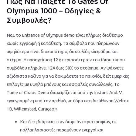
Πώς Να Παίξετε Το Gates Of
Olympus 1000 – Οδηγίες &
Συμβουλές?
Ναι, το Entrance of Olympus demo είναι πλήρως διαθέσιμο
χωρίς εγγραφή ή κατάθεση. Τα σύμβολα που πληρώνουν
υψηλότερα είναι δισκοπότηρο, δαχτυλίδι, κλεψύδρα και
στέμμα. Η προσγείωση 12 ή περισσότερων του ίδιου τύπου
συμβόλου πληρώνει 12Χ έως 50Χ το στοίχημα. Αν ψάχνετε
αξιόπιστα καζίνο για να δοκιμάσετε το παιχνίδι, δείτε μερικές
επιλογές με υψηλά μπόνους και ασφαλείς συναλλαγές. Το
Tome of Chaos Demo διαχειρίζεται από την Instant And. V.,
εγγεγραμμένη υπό τον αριθμό, με έδρα στη διεύθυνση Welrox
1B, Willemstad, Curaçao.»
Κατά τη διάρκεια των δωρεάν περιστροφών, οι
πολλαπλασιαστές παραμένουν ενεργοί και