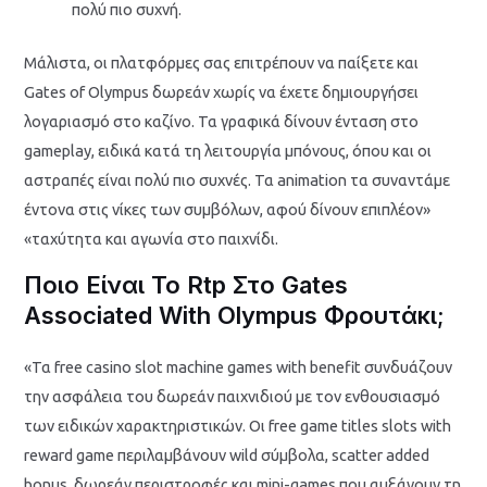
πολύ πιο συχνή.
Μάλιστα, οι πλατφόρμες σας επιτρέπουν να παίξετε και
Gates of Olympus δωρεάν χωρίς να έχετε δημιουργήσει
λογαριασμό στο καζίνο. Τα γραφικά δίνουν ένταση στο
gameplay, ειδικά κατά τη λειτουργία μπόνους, όπου και οι
αστραπές είναι πολύ πιο συχνές. Τα animation τα συναντάμε
έντονα στις νίκες των συμβόλων, αφού δίνουν επιπλέον»
«ταχύτητα και αγωνία στο παιχνίδι.
Ποιο Είναι Το Rtp Στο Gates
Associated With Olympus Φρουτάκι;
«Τα free casino slot machine games with benefit συνδυάζουν
την ασφάλεια του δωρεάν παιχνιδιού με τον ενθουσιασμό
των ειδικών χαρακτηριστικών. Οι free game titles slots with
reward game περιλαμβάνουν wild σύμβολα, scatter added
bonus, δωρεάν περιστροφές και mini-games που αυξάνουν τη