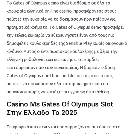
Το Gates of Olympus demo είναι διαθέσιμο σε όλα τα
κορυφαία ελληνικά on-line casino, προσφέροντας στους
παίκτες την ευκαιρία να το δοκιμάσουν πριν παίξουν για
πραγματικά χρήματα. Το Gates of Olympus demo προσφέρει
την τέλεια ευκαιρία να εξερευνήσετε έναν από τους πιο
δημοφιλείς κουλοχέρηδες της Sensible Play χωρίς οικονομικό
κίνδυνο. Αυτός ο εντυπωσιακός κουλοχέρης με θέμα την
ελληνική μυθολογία έχει κατακτήσει τις καρδιές
εκατομμυρίων παικτών παγκοσμίως. Η δωρεάν έκδοση
Gates of Olympus one thousand demo επιτρέπει στους
παίκτες να απολαύσουν όλα τα χαρακτηριστικά του
παιχνιδιού χωρίς να χρειάζεται εγγραφή ή κατάθεση.
Casino Με Gates Of Olympus Slot
Στην Ελλάδα Το 2025
Τα γραφικά και οι έλεγχοι προσαρμόζονται αυτόματα στο