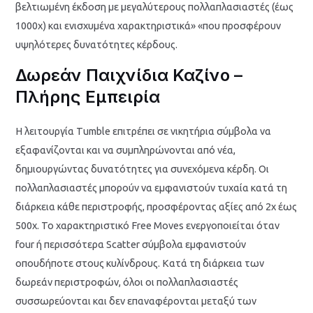
βελτιωμένη έκδοση με μεγαλύτερους πολλαπλασιαστές (έως
1000x) και ενισχυμένα χαρακτηριστικά» «που προσφέρουν
υψηλότερες δυνατότητες κέρδους.
Δωρεάν Παιχνίδια Καζίνο –
Πλήρης Εμπειρία
Η λειτουργία Tumble επιτρέπει σε νικητήρια σύμβολα να
εξαφανίζονται και να συμπληρώνονται από νέα,
δημιουργώντας δυνατότητες για συνεχόμενα κέρδη. Οι
πολλαπλασιαστές μπορούν να εμφανιστούν τυχαία κατά τη
διάρκεια κάθε περιστροφής, προσφέροντας αξίες από 2x έως
500x. Το χαρακτηριστικό Free Moves ενεργοποιείται όταν
four ή περισσότερα Scatter σύμβολα εμφανιστούν
οπουδήποτε στους κυλίνδρους. Κατά τη διάρκεια των
δωρεάν περιστροφών, όλοι οι πολλαπλασιαστές
συσσωρεύονται και δεν επαναφέρονται μεταξύ των