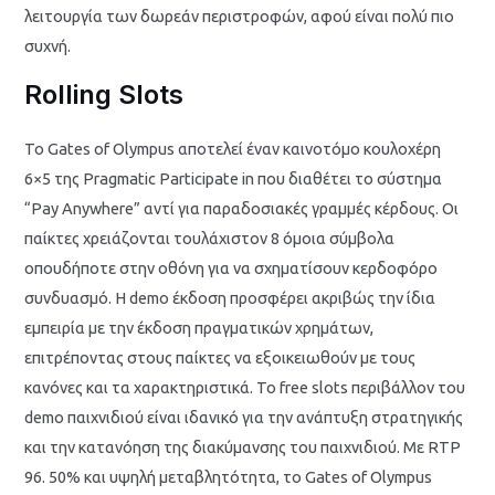
λειτουργία των δωρεάν περιστροφών, αφού είναι πολύ πιο
συχνή.
Rolling Slots
Το Gates of Olympus αποτελεί έναν καινοτόμο κουλοχέρη
6×5 της Pragmatic Participate in που διαθέτει το σύστημα
“Pay Anywhere” αντί για παραδοσιακές γραμμές κέρδους. Οι
παίκτες χρειάζονται τουλάχιστον 8 όμοια σύμβολα
οπουδήποτε στην οθόνη για να σχηματίσουν κερδοφόρο
συνδυασμό. Η demo έκδοση προσφέρει ακριβώς την ίδια
εμπειρία με την έκδοση πραγματικών χρημάτων,
επιτρέποντας στους παίκτες να εξοικειωθούν με τους
κανόνες και τα χαρακτηριστικά. Το free slots περιβάλλον του
demo παιχνιδιού είναι ιδανικό για την ανάπτυξη στρατηγικής
και την κατανόηση της διακύμανσης του παιχνιδιού. Με RTP
96. 50% και υψηλή μεταβλητότητα, το Gates of Olympus