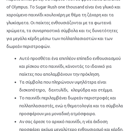
of Olympus. Το Sugar Rush one thousand είναι ένα γλυκό και
χαρούμενο παιχνίδι κουλοχέρη με θέμα τη ζάχαρη και τα
γλυκίσματα. Οι παίκτες ενθουσιάζονται με τα φωτεινά
χρώματα, τα συναρπαστικά σύμβολα και τις δυνατότητες
για μεγάλα κέρδη μέσω των πολλαπλασιαστών και των
δωρεάν περιστροφών.
Αυτό προσθέτει ένα επιπλέον επίπεδο ενθουσιασμού
και ρίσκου στο παιχνίδι, κάνοντάς το ιδανικό για
παίκτες που απολαμβάνουν την πρόκληση.
Τα σύμβολα που πληρώνουν υψηλότερα είναι
δισκοπότηρο, δαχτυλίδι, κλεψύδρα και στέμμα.
Το παιχνίδι περιλαμβάνει δωρεάν περιστροφές και
πολλαπλασιαστές, ενώ η θεματολογία και τα σύμβολα
προσφέρουν μια μοναδική ατμόσφαιρα.
Αν σας άρεσε το αρχικό παιχνίδι, η νέα έκδοση
προσφέρει ακόμα μεγαλύτερο ενθουσιασμό και κέρδη.