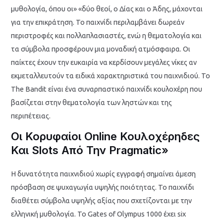
μυθολογία, όπου οι» «δύο θεοί, ο Δίας και ο Άδης, μάχονται
για την επικράτηση. Το παιχνίδι περιλαμβάνει δωρεάν
περιστροφές και πολλαπλασιαστές, ενώ η θεματολογία και
τα σύμβολα προσφέρουν μια μοναδική ατμόσφαιρα. Οι
παίκτες έχουν την ευκαιρία να κερδίσουν μεγάλες νίκες αν
εκμεταλλευτούν τα ειδικά χαρακτηριστικά του παιχνιδιού. Το
The Bandit είναι ένα συναρπαστικό παιχνίδι κουλοχέρη που
βασίζεται στην θεματολογία των ληστών και της
περιπέτειας.
Οι Κορυφαίοι Online Κουλοχέρηδες
Και Slots Από Την Pragmatic»
Η δυνατότητα παιχνιδιού χωρίς εγγραφή σημαίνει άμεση
πρόσβαση σε ψυχαγωγία υψηλής ποιότητας. Το παιχνίδι
διαθέτει σύμβολα υψηλής αξίας που σχετίζονται με την
ελληνική μυθολογία. Το Gates of Olympus 1000 έχει six