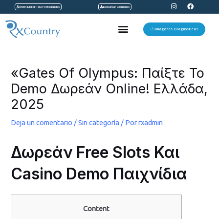
I
F
Ir
Orden Digital Para Profesionales
Descargar Exámenes
n
a
s
c
al
t
e
Menu
a
b
Imágenes Diagnosticas
contenido
g
o
r
o
a
k
Navegación
m
de
«Gates Of Olympus: Παίξτε Το
entradas
Demo Δωρεάν Online! Ελλάδα,
2025
Deja un comentario
/
Sin categoría
/ Por
rxadmin
Δωρεάν Free Slots Και
Casino Demo Παιχνίδια
Content