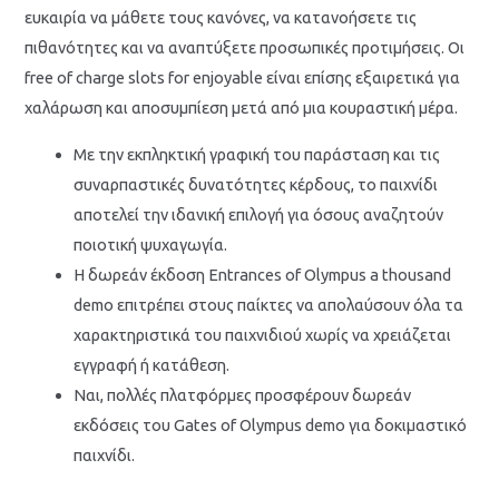
ευκαιρία να μάθετε τους κανόνες, να κατανοήσετε τις
πιθανότητες και να αναπτύξετε προσωπικές προτιμήσεις. Οι
free of charge slots for enjoyable είναι επίσης εξαιρετικά για
χαλάρωση και αποσυμπίεση μετά από μια κουραστική μέρα.
Με την εκπληκτική γραφική του παράσταση και τις
συναρπαστικές δυνατότητες κέρδους, το παιχνίδι
αποτελεί την ιδανική επιλογή για όσους αναζητούν
ποιοτική ψυχαγωγία.
Η δωρεάν έκδοση Entrances of Olympus a thousand
demo επιτρέπει στους παίκτες να απολαύσουν όλα τα
χαρακτηριστικά του παιχνιδιού χωρίς να χρειάζεται
εγγραφή ή κατάθεση.
Ναι, πολλές πλατφόρμες προσφέρουν δωρεάν
εκδόσεις του Gates of Olympus demo για δοκιμαστικό
παιχνίδι.