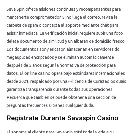
Sava Spin ofrece misiones continuas y recompensantes para
mantenerte comprometedor. Si no llega el correo, revisa la
carpeta de spam o contacta al soporte mediante chat para
asistir inmediata. La verificación inicial requiere subir una foto
delete documento de similitud y un albarán de domicilio fresco.
Los documentos sony ericsson almacenan en servidores do
megaupload encriptados y se eliminan automáticamente
después de 5 años según la normativa de protección para
datos. El on line casino opera bajo estándares internacionales
desde 2021, respaldado por una» «licencia de Curazao os quais
garantiza transparencia durante todas sus operaciones.
Recuerda que también se puede obtener a una sección de
preguntas frecuentes si tienes cualquier duda.
Regístrate Durante Savaspin Casino
El soporte al cliente para SavaSpin está toda la vida a tu