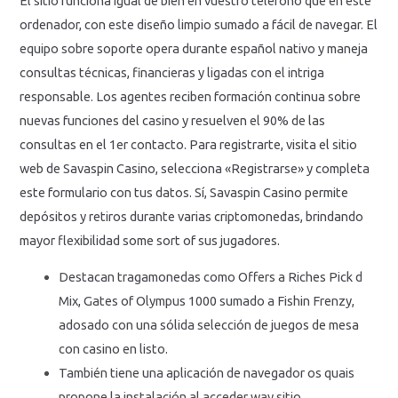
El sitio funciona igual de bien en vuestro teléfono que en este
ordenador, con este diseño limpio sumado a fácil de navegar. El
equipo sobre soporte opera durante español nativo y maneja
consultas técnicas, financieras y ligadas con el intriga
responsable. Los agentes reciben formación continua sobre
nuevas funciones del casino y resuelven el 90% de las
consultas en el 1er contacto. Para registrarte, visita el sitio
web de Savaspin Casino, selecciona «Registrarse» y completa
este formulario con tus datos. Sí, Savaspin Casino permite
depósitos y retiros durante varias criptomonedas, brindando
mayor flexibilidad some sort of sus jugadores.
Destacan tragamonedas como Offers a Riches Pick d
Mix, Gates of Olympus 1000 sumado a Fishin Frenzy,
adosado con una sólida selección de juegos de mesa
con casino en listo.
También tiene una aplicación de navegador os quais
propone la instalación al acceder way sitio.