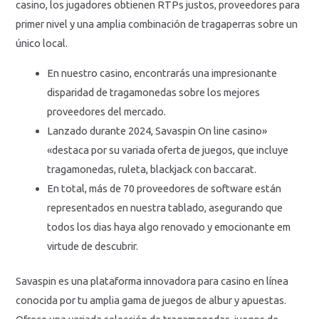
casino, los jugadores obtienen RTPs justos, proveedores para
primer nivel y una amplia combinación de tragaperras sobre un
único local.
En nuestro casino, encontrarás una impresionante
disparidad de tragamonedas sobre los mejores
proveedores del mercado.
Lanzado durante 2024, Savaspin On line casino»
«destaca por su variada oferta de juegos, que incluye
tragamonedas, ruleta, blackjack con baccarat.
En total, más de 70 proveedores de software están
representados en nuestra tablado, asegurando que
todos los dias haya algo renovado y emocionante em
virtude de descubrir.
Savaspin es una plataforma innovadora para casino en línea
conocida por tu amplia gama de juegos de albur y apuestas.