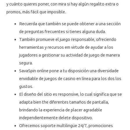
y cuánto quieres poner, con mira si hay algún regalito extra o
promos, más fácil que imposible.
Recuerda que también se puede obtener a una sección
de preguntas frecuentes si tienes alguna duda.
También promueve el juego responsable, ofreciendo
herramientas y recursos em virtude de ayudar a los
jugadores a gestionar su actividad de juego de manera
segura.
SavaSpin online pone a tu disposición una diversidade
envidiable de juegos de casino en línea para los dos los
gustos.
El diseño del sitio es responsive, lo cual significa que se
adapta bien the diferentes tamaños de pantalla,
brindando la experiencia de placer agradable
independientemente delete dispositivo.
Ofrecemos soporte multilingüe 24/7, promociones