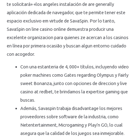
te solicitará» «los angeles instalación de are generally
aplicación dedicada de navegador, que te permite tener este
espacio exclusivo em virtude de SavaSpin. Por lo tanto,
SavaSpin on line casino online demuestra producir una
excelente organizacion para quienes ze acercan a los casinos
en línea por primera ocasião y buscan algun entorno cuidado
con acogedor.
Con una estanteria de 4, 000+ títulos, incluyendo video
poker machines como Gates regarding Olympus y Fairly
sweet Bonanza, junto con opciones de direccion y live
casino at redbet, te brindamos la expertise gaming que
buscas.
Además, Savaspin trabaja disadvantage los mejores
proveedores sobre software de la industria, como
Netentertainment, Microgaming y Play’n GO, lo cual
asegura que la calidad de los juegos sea inmejorable.