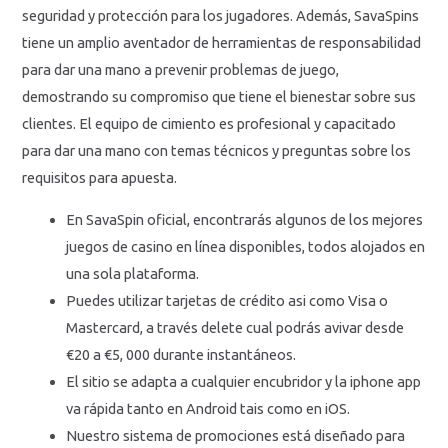
seguridad y protección para los jugadores. Además, SavaSpins
tiene un amplio aventador de herramientas de responsabilidad
para dar una mano a prevenir problemas de juego,
demostrando su compromiso que tiene el bienestar sobre sus
clientes. El equipo de cimiento es profesional y capacitado
para dar una mano con temas técnicos y preguntas sobre los
requisitos para apuesta.
En SavaSpin oficial, encontrarás algunos de los mejores
juegos de casino en línea disponibles, todos alojados en
una sola plataforma.
Puedes utilizar tarjetas de crédito asi como Visa o
Mastercard, a través delete cual podrás avivar desde
€20 a €5, 000 durante instantáneos.
El sitio se adapta a cualquier encubridor y la iphone app
va rápida tanto en Android tais como en iOS.
Nuestro sistema de promociones está diseñado para