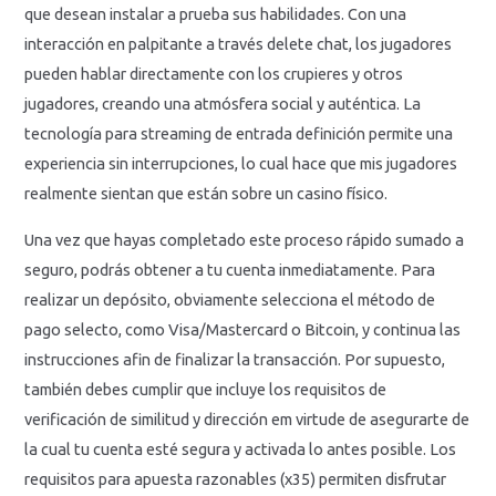
que desean instalar a prueba sus habilidades. Con una
interacción en palpitante a través delete chat, los jugadores
pueden hablar directamente con los crupieres y otros
jugadores, creando una atmósfera social y auténtica. La
tecnología para streaming de entrada definición permite una
experiencia sin interrupciones, lo cual hace que mis jugadores
realmente sientan que están sobre un casino físico.
Una vez que hayas completado este proceso rápido sumado a
seguro, podrás obtener a tu cuenta inmediatamente. Para
realizar un depósito, obviamente selecciona el método de
pago selecto, como Visa/Mastercard o Bitcoin, y continua las
instrucciones afin de finalizar la transacción. Por supuesto,
también debes cumplir que incluye los requisitos de
verificación de similitud y dirección em virtude de asegurarte de
la cual tu cuenta esté segura y activada lo antes posible. Los
requisitos para apuesta razonables (x35) permiten disfrutar