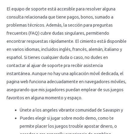
El equipo de soporte está accesible para resolver alguna
consulta relacionada que tiene pagos, bonos, sumado a
problemas técnicos. Además, la sección para preguntas
frecuentes (FAQ) cubre dudas singulares, permitiendo
encontrar respuestas rápidamente. El cimiento está disponible
en varios idiomas, incluidos inglés, francés, alemán, italiano y
español. Si tienes cualquier duda o caso, no dudes en
contactar al ajuar de soporte pra recibir asistencia
instantánea. Aunque no hay una aplicación móvil dedicada, el
pagina web funciona adecuadamente en navegadores móviles,
asegurando que mis jugadores puedan emplear de sus juegos
favoritos en alguna momento y espaço.
Únete a los angeles vibrante comunidad de Savaspin y
Puedes elegir si jugar sobre modo demo, como te
permite placer los juegos trouble apostar dinero, o