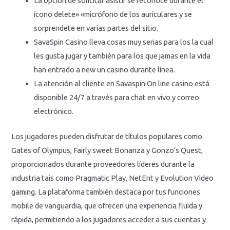
La opción de solicitar asistir se reconoce durante el
ícono delete» «micrófono de los auriculares y se
sorprendete en varias partes del sitio.
SavaSpin Casino lleva cosas muy serias para los la cual
les gusta jugar y también para los que jamas en la vida
han entrado a new un casino durante línea.
La atención al cliente en Savaspin On line casino está
disponible 24/7 a través para chat en vivo y correo
electrónico.
Los jugadores pueden disfrutar de títulos populares como
Gates of Olympus, Fairly sweet Bonanza y Gonzo’s Quest,
proporcionados durante proveedores líderes durante la
industria tais como Pragmatic Play, NetEnt y Evolution Video
gaming. La plataforma también destaca por tus funciones
mobile de vanguardia, que ofrecen una experiencia fluida y
rápida, permitiendo a los jugadores acceder a sus cuentas y