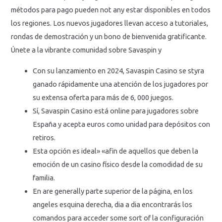
métodos para pago pueden not any estar disponibles en todos
los regiones. Los nuevos jugadores llevan acceso a tutoriales,
rondas de demostración y un bono de bienvenida gratificante.
Únete a la vibrante comunidad sobre Savaspin y
Con su lanzamiento en 2024, Savaspin Casino se styra
ganado rápidamente una atención de los jugadores por
su extensa oferta para más de 6, 000 juegos.
Sí, Savaspin Casino está online para jugadores sobre
España y acepta euros como unidad para depósitos con
retiros.
Esta opción es ideal» «afin de aquellos que deben la
emoción de un casino físico desde la comodidad de su
familia.
En are generally parte superior de la página, en los
angeles esquina derecha, dia a dia encontrarás los
comandos para acceder some sort of la configuración