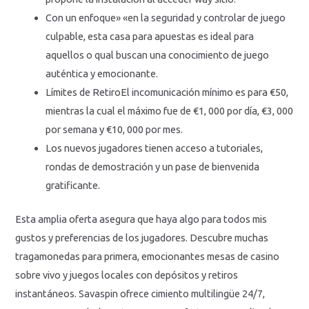
Con un enfoque» «en la seguridad y controlar de juego
culpable, esta casa para apuestas es ideal para
aquellos o qual buscan una conocimiento de juego
auténtica y emocionante.
Límites de RetiroEl incomunicación mínimo es para €50,
mientras la cual el máximo fue de €1, 000 por día, €3, 000
por semana y €10, 000 por mes.
Los nuevos jugadores tienen acceso a tutoriales,
rondas de demostración y un pase de bienvenida
gratificante.
Esta amplia oferta asegura que haya algo para todos mis
gustos y preferencias de los jugadores. Descubre muchas
tragamonedas para primera, emocionantes mesas de casino
sobre vivo y juegos locales con depósitos y retiros
instantáneos. Savaspin ofrece cimiento multilingüe 24/7,