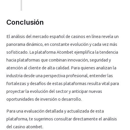
Conclusión
El análisis del mercado español de casinos en línea revela un
panorama dinámico, en constante evolución y cada vez más
sofisticado. La plataforma Atombet ejemplifica la tendencia
hacia plataformas que combinan innovación, seguridad y
atención al cliente de alta calidad. Para quienes analizan la
industria desde una perspectiva profesional, entender las
fortalezas y desafíos de estas plataformas resulta vital para
proyectar la evolución del sector y anticipar nuevas
oportunidades de inversión o desarrollo.
Para una evaluación detallada y actualizada de esta
plataforma, te sugerimos consultar directamente el análisis
del casino atombet.