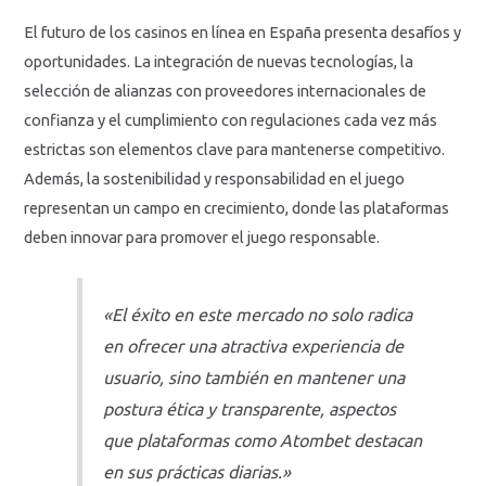
El futuro de los casinos en línea en España presenta desafíos y
oportunidades. La integración de nuevas tecnologías, la
selección de alianzas con proveedores internacionales de
confianza y el cumplimiento con regulaciones cada vez más
estrictas son elementos clave para mantenerse competitivo.
Además, la sostenibilidad y responsabilidad en el juego
representan un campo en crecimiento, donde las plataformas
deben innovar para promover el juego responsable.
«El éxito en este mercado no solo radica
en ofrecer una atractiva experiencia de
usuario, sino también en mantener una
postura ética y transparente, aspectos
que plataformas como Atombet destacan
en sus prácticas diarias.»