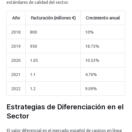
estándares de calidad del sector.
Año
Facturación (millones €)
Crecimiento anual
2018
800
10%
2019
950
18.75%
2020
1.05
10.53%
2021
1.1
4.76%
2022
1.2
9.09%
Estrategias de Diferenciación en el
Sector
El valor diferencial en el mercado español de casinos en línea