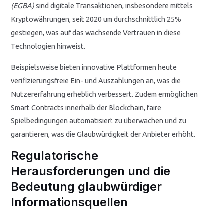
(EGBA)
sind digitale Transaktionen, insbesondere mittels
Kryptowährungen, seit 2020 um durchschnittlich 25%
gestiegen, was auf das wachsende Vertrauen in diese
Technologien hinweist.
Beispielsweise bieten innovative Plattformen heute
verifizierungsfreie Ein- und Auszahlungen an, was die
Nutzererfahrung erheblich verbessert. Zudem ermöglichen
Smart Contracts innerhalb der Blockchain, faire
Spielbedingungen automatisiert zu überwachen und zu
garantieren, was die Glaubwürdigkeit der Anbieter erhöht.
Regulatorische
Herausforderungen und die
Bedeutung glaubwürdiger
Informationsquellen