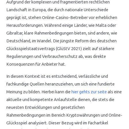
Aufgrund der komplexen und fragmentierten rechtlichen
Landschaft in Europa, die durch nationale Unterschiede
geprägt ist, stehen Online-Casino-Betreiber vor erheblichen
Herausforderungen. Während einige Länder, wie Malta oder
Gibraltar, klare Rahmenbedingungen bieten, sind andere, wie
Deutschland, im Wandel. Die jüngste Reform des deutschen
Glücksspielstaatsvertrags (GlüStV 2021) zielt auf stärkere
Regulierungen und Verbraucherschutz ab, was direkte
Konsequenzen für Anbieter hat.
In diesem Kontext ist es entscheidend, verlässliche und
fachkundige Quellen heranzuziehen, um sich eine fundierte
Meinung zu bilden. Hierbei kann die
hier gehts zur seite
als eine
aktuelle und kompetente Anlaufstelle dienen, die stets die
neuesten Entwicklungen und gesetzlichen
Rahmenbedingungen im Bereich Kryptowährungen und Online-
Glücksspiel analysiert. Dieser Bezug wird im Fachartikel