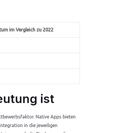
um im Vergleich zu 2022
utung ist
ttbewerbsfaktor. Native Apps bieten
ntegration in die jeweiligen