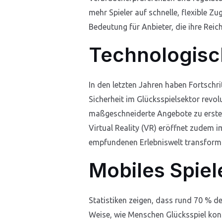
mehr Spieler auf schnelle, flexible Z
Bedeutung für Anbieter, die ihre Rei
Technologisc
In den letzten Jahren haben Fortschri
Sicherheit im Glücksspielsektor revo
maßgeschneiderte Angebote zu erstel
Virtual Reality (VR) eröffnet zudem i
empfundenen Erlebniswelt transformi
Mobiles Spiel
Statistiken zeigen, dass rund 70 % d
Weise, wie Menschen Glücksspiel kons