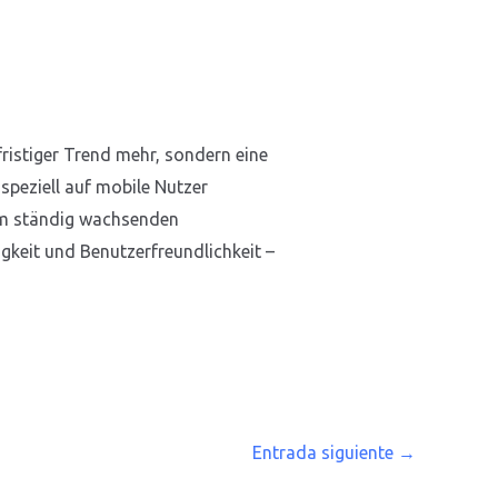
ristiger Trend mehr, sondern eine
speziell auf mobile Nutzer
vom ständig wachsenden
gkeit und Benutzerfreundlichkeit –
Entrada siguiente
→