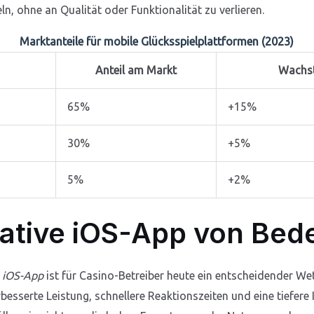
, ohne an Qualität oder Funktionalität zu verlieren.
Marktanteile für mobile Glücksspielplattformen (2023)
Anteil am Markt
Wachst
65%
+15%
30%
+5%
5%
+2%
ative iOS-App von Bede
n iOS-App
ist für Casino-Betreiber heute ein entscheidender We
esserte Leistung, schnellere Reaktionszeiten und eine tiefere I