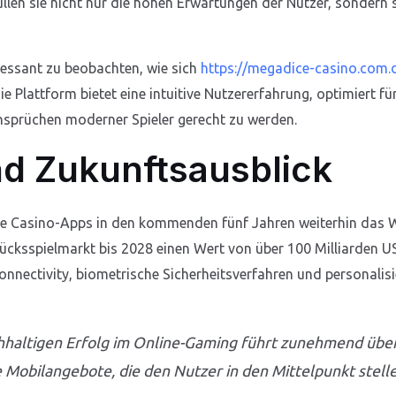
llen sie nicht nur die hohen Erwartungen der Nutzer, sondern 
essant zu beobachten, wie sich
https://megadice-casino.com.
e Plattform bietet eine intuitive Nutzererfahrung, optimiert fü
sprüchen moderner Spieler gerecht zu werden.
d Zukunftsausblick
ile Casino-Apps in den kommenden fünf Jahren weiterhin das
cksspielmarkt bis 2028 einen Wert von über 100 Milliarden US
onnectivity, biometrische Sicherheitsverfahren und personalisi
haltigen Erfolg im Online-Gaming führt zunehmend über
Mobilangebote, die den Nutzer in den Mittelpunkt stell