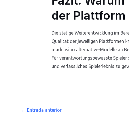
Fazit: Warum 
der Plattform
Die stetige Weiterentwicklung im Ber
Qualität der jeweiligen Plattformen k
madcasino alternative-Modelle an Be
Für verantwortungsbewusste Spieler s
und verlässliches Spielerlebnis zu gew
←
Entrada anterior