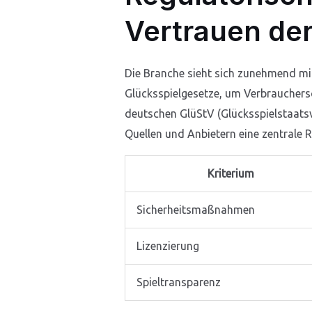
Vertrauen der
Die Branche sieht sich zunehmend mit
Glücksspielgesetze, um Verbrauchersc
deutschen GlüStV (Glücksspielstaatsve
Quellen und Anbietern eine zentrale Ro
Kriterium
Sicherheitsmaßnahmen
Lizenzierung
Spieltransparenz