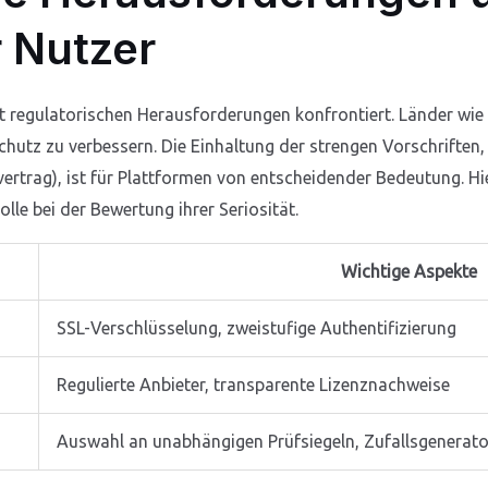
 Nutzer
 regulatorischen Herausforderungen konfrontiert. Länder wie
hutz zu verbessern. Die Einhaltung der strengen Vorschriften
rtrag), ist für Plattformen von entscheidender Bedeutung. Hier
lle bei der Bewertung ihrer Seriosität.
Wichtige Aspekte
SSL-Verschlüsselung, zweistufige Authentifizierung
Regulierte Anbieter, transparente Lizenznachweise
Auswahl an unabhängigen Prüfsiegeln, Zufallsgenerat