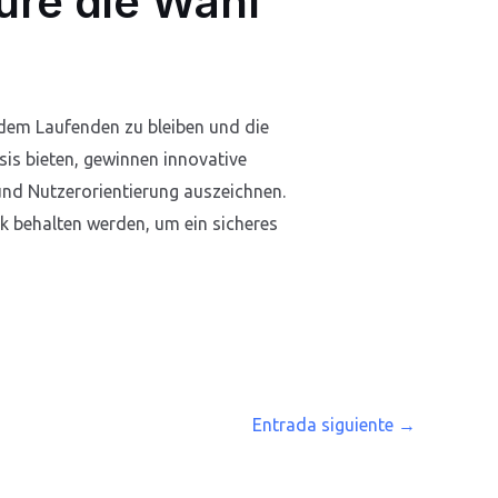
ure die Wahl
f dem Laufenden zu bleiben und die
sis bieten, gewinnen innovative
und Nutzerorientierung auszeichnen.
ck behalten werden, um ein sicheres
Entrada siguiente
→