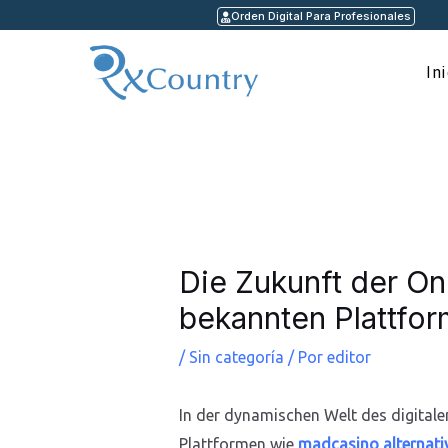
Ir
Orden Digital Para Profesionales
al
contenido
In
Navegación
de
entradas
Die Zukunft der On
bekannten Plattfo
/
Sin categoría
/ Por
editor
In der dynamischen Welt des digitale
Plattformen wie
madcasino alternati