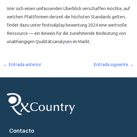
Wer sich einen umfassenden Überblick verschaffen möchte, auf
welchen Plattformen derzeit die höchsten Standards gelten,
findet dazu unter festivalplay bewertung 2024 eine wertvolle
Ressource — ein Beweis für die zunehmende Bedeutung von
unabhängigen Qualitätsanalysen im Markt.
←
Entrada anterior
Entrada siguiente
→
Contacto