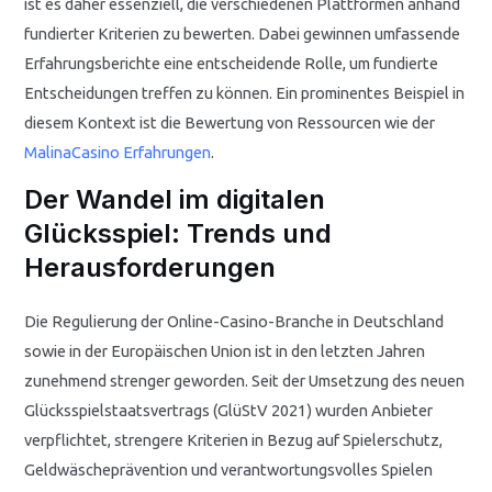
ist es daher essenziell, die verschiedenen Plattformen anhand
fundierter Kriterien zu bewerten. Dabei gewinnen umfassende
Erfahrungsberichte eine entscheidende Rolle, um fundierte
Entscheidungen treffen zu können. Ein prominentes Beispiel in
diesem Kontext ist die Bewertung von Ressourcen wie der
MalinaCasino Erfahrungen
.
Der Wandel im digitalen
Glücksspiel: Trends und
Herausforderungen
Die Regulierung der Online-Casino-Branche in Deutschland
sowie in der Europäischen Union ist in den letzten Jahren
zunehmend strenger geworden. Seit der Umsetzung des neuen
Glücksspielstaatsvertrags (GlüStV 2021) wurden Anbieter
verpflichtet, strengere Kriterien in Bezug auf Spielerschutz,
Geldwäscheprävention und verantwortungsvolles Spielen