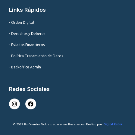
Links Rápidos
- Orden Digital
- Derechos y Deberes
- Estados Financieros
- Política Tratamiento de Datos
- Backoffice Admin
Redes Sociales
I
F
n
a
s
c
t
e
a
b
© 2022 Rx Country. Todos los derechos Reservados. Realizo por:
Digital Rubik
g
o
r
o