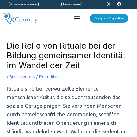
I
F
Ir
Orden Digital Para Profesionales
Descargar Exámenes
n
a
s
c
al
t
e
Menu
a
b
Imágenes Diagnosticas
contenido
g
o
r
o
a
k
Navegación
m
de
Die Rolle von Rituale bei der
entradas
Bildung gemeinsamer Identität
im Wandel der Zeit
/
Sin categoría
/ Por
editor
Rituale sind tief verwurzelte Elemente
menschlicher Kultur, die seit Jahrtausenden das
soziale Gefüge prägen. Sie verbinden Menschen
durch gemeinschaftliche Zeremonien, schaffen
Identität und bieten Orientierung in einer sich
ständig wandelnden Welt. Während die Bedeutung