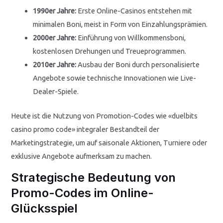
1990er Jahre:
Erste Online-Casinos entstehen mit
minimalen Boni, meist in Form von Einzahlungsprämien.
2000er Jahre:
Einführung von Willkommensboni,
kostenlosen Drehungen und Treueprogrammen.
2010er Jahre:
Ausbau der Boni durch personalisierte
Angebote sowie technische Innovationen wie Live-
Dealer-Spiele.
Heute ist die Nutzung von Promotion-Codes wie «duelbits
casino promo code» integraler Bestandteil der
Marketingstrategie, um auf saisonale Aktionen, Turniere oder
exklusive Angebote aufmerksam zu machen.
Strategische Bedeutung von
Promo-Codes im Online-
Glücksspiel