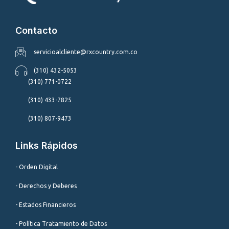
Contacto
servicioalcliente@rxcountry.com.co
(310) 432-5053
(310) 771-0722
(310) 433-7825
(310) 807-9473
Links Rápidos
- Orden Digital
- Derechos y Deberes
- Estados Financieros
- Política Tratamiento de Datos