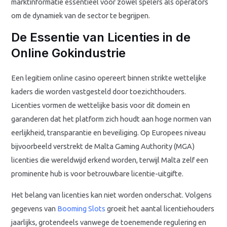
marktinformatie essentieel voor zowel spelers als operators
om de dynamiek van de sector te begrijpen.
De Essentie van Licenties in de
Online Gokindustrie
Een legitiem online casino opereert binnen strikte wettelijke
kaders die worden vastgesteld door toezichthouders.
Licenties vormen de wettelijke basis voor dit domein en
garanderen dat het platform zich houdt aan hoge normen van
eerlijkheid, transparantie en beveiliging. Op Europees niveau
bijvoorbeeld verstrekt de Malta Gaming Authority (MGA)
licenties die wereldwijd erkend worden, terwijl Malta zelf een
prominente hub is voor betrouwbare licentie-uitgifte.
Het belang van licenties kan niet worden onderschat. Volgens
gegevens van
Booming Slots
groeit het aantal licentiehouders
jaarlijks, grotendeels vanwege de toenemende regulering en