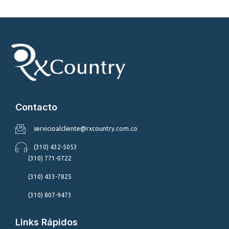
Contacto
servicioalcliente@rxcountry.com.co
(310) 432-5053
(310) 771-0722
(310) 433-7825
(310) 807-9473
Links Rápidos