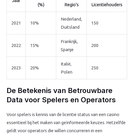
Jaar
(%)
Regio’s
Licentiehouders
Nederland,
2021
10%
150
Duitsland
Frankrijk,
2022
15%
200
Spanje
Italië,
2023
20%
250
Polen
De Betekenis van Betrouwbare
Data voor Spelers en Operators
Voor spelers is kennis van de licentie status van een casino
essentieel bij het maken van geïnformeerde keuzes. Hetzelfde
geldt voor operators die willen concurreren in een