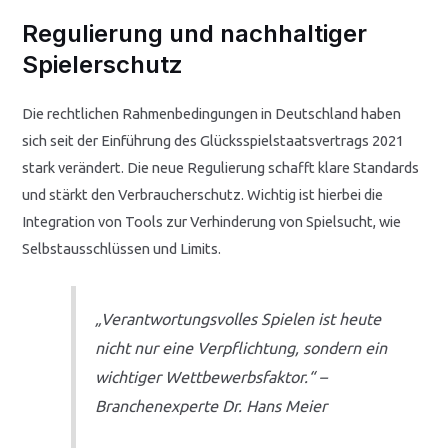
Regulierung und nachhaltiger
Spielerschutz
Die rechtlichen Rahmenbedingungen in Deutschland haben
sich seit der Einführung des Glücksspielstaatsvertrags 2021
stark verändert. Die neue Regulierung schafft klare Standards
und stärkt den Verbraucherschutz. Wichtig ist hierbei die
Integration von Tools zur Verhinderung von Spielsucht, wie
Selbstausschlüssen und Limits.
„Verantwortungsvolles Spielen ist heute
nicht nur eine Verpflichtung, sondern ein
wichtiger Wettbewerbsfaktor.“ –
Branchenexperte Dr. Hans Meier