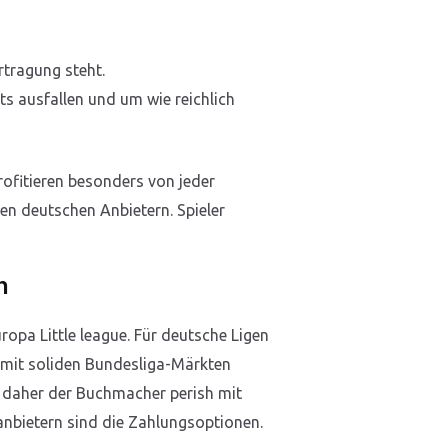
rtragung steht.
ts ausfallen und um wie reichlich
ofitieren besonders von jeder
en deutschen Anbietern. Spieler
n
opa Little league. Für deutsche Ligen
 mit soliden Bundesliga-Märkten
on daher der Buchmacher perish mit
anbietern sind die Zahlungsoptionen.