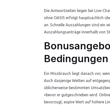
Die Antwortzeiten liegen bei Live-Ch
ohne OASIS erfolgt hauptsächlich übe
an. Schnelle Auszahlungen sind ein w
Auszahlungsanträge innerhalb von S
Bonusangebot
Bedingungen
Ein Missbrauch liegt danach vor, we
Auch dasjenige Wetten auf entgegeng
üblicherweise bestimmten Umsatzbedi
«bevor er gutgeschrieben wird. Onli
bevorzugt, expire Wert auf höhere Lim