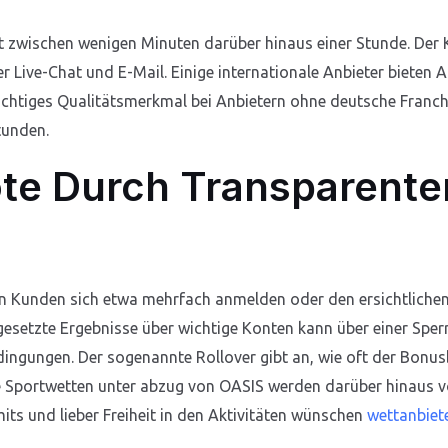
at zwischen wenigen Minuten darüber hinaus einer Stunde. Der
r Live-Chat und E-Mail. Einige internationale Anbieter biete
ichtiges Qualitätsmerkmal bei Anbietern ohne deutsche Franchi
tunden.
e Durch Transparente
nn Kunden sich etwa mehrfach anmelden oder den ersichtlichen
esetzte Ergebnisse über wichtige Konten kann über einer Sper
ngungen. Der sogenannte Rollover gibt an, wie oft der Bonu
ne Sportwetten unter abzug von OASIS werden darüber hinaus 
its und lieber Freiheit in den Aktivitäten wünschen
wettanbiet