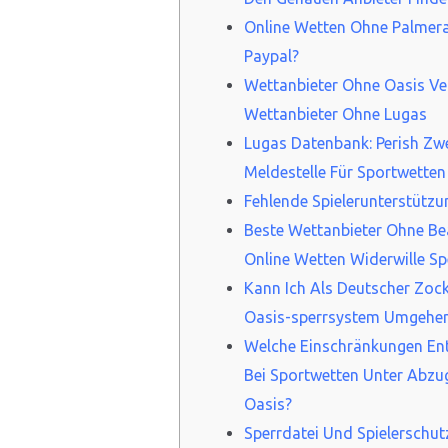
Online Wetten Ohne Palmera
Paypal?
Wettanbieter Ohne Oasis Ve
Wettanbieter Ohne Lugas
Lugas Datenbank: Perish Zw
Meldestelle Für Sportwetten
Fehlende Spielerunterstützu
Beste Wettanbieter Ohne Be
Online Wetten Widerwille Sp
Kann Ich Als Deutscher Zoc
Oasis-sperrsystem Umgehe
Welche Einschränkungen Ent
Bei Sportwetten Unter Abzu
Oasis?
Sperrdatei Und Spielerschutz