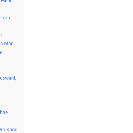
d Mehr
etern
n
nn Man
e
uswahl,
Ohne
 Wo Kann