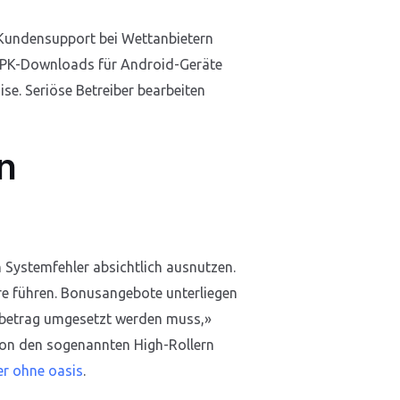
 Kundensupport bei Wettanbietern
n APK-Downloads für Android-Geräte
se. Seriöse Betreiber bearbeiten
n
 Systemfehler absichtlich ausnutzen.
re führen. Bonusangebote unterliegen
sbetrag umgesetzt werden muss,»
von den sogenannten High-Rollern
er ohne oasis
.