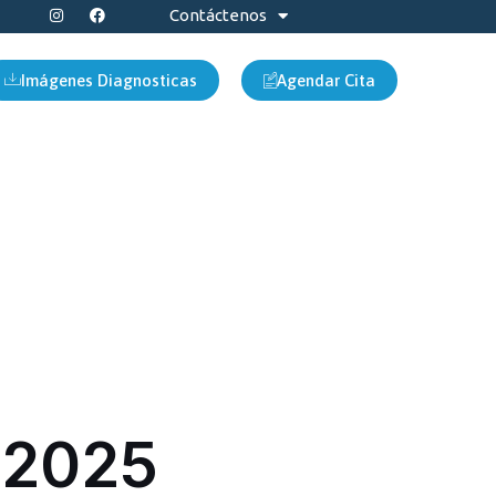
I
F
Contáctenos
n
a
s
c
t
e
a
b
Imágenes Diagnosticas
Agendar Cita
g
o
r
o
a
k
m
 2025