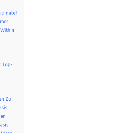
itimate?
mmer
«Within
 Top-
gen Zu
asis
gen
asis