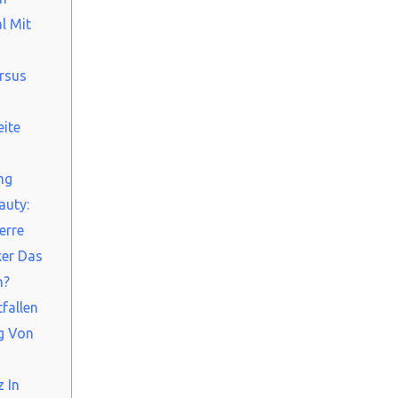
l Mit
rsus
eite
ng
auty:
erre
ker Das
n?
fallen
g Von
 In