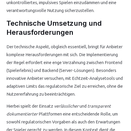
unkontrolliertes, impulsives Spielen einzudämmen und eine
verantwortungsvolle Nutzung sicherzustellen.
Technische Umsetzung und
Herausforderungen
Der technische Aspekt, obgleich essentiell, bringt für Anbieter
komplexe Herausforderungen mit sich. Die Implementierung
der Regel erfordert eine enge Verzahnung zwischen Frontend
(Spielerlebnis) und Backend (Server-Lösungen). Besonders
innovative Anbieter versuchen, mit Echtzeit-Analysetools und
adaptiven Limits das regulatorische Ziel zu erreichen, ohne die
Nutzererfahrung zu beeinträchtigen.
Hierbei spielt der Einsatz
verlässlicher
und
transparent
dokumentierter
Plattformen eine entscheidende Rolle, um
sowohl regulatorischen Vorgaben als auch den Erwartungen
der Spieler gerecht zu werden. In diesem Kontext dient die