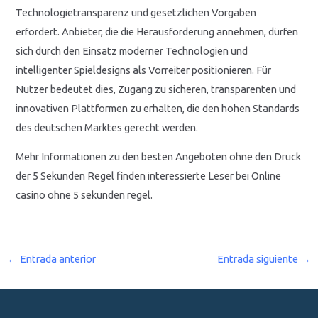
Technologietransparenz und gesetzlichen Vorgaben
erfordert. Anbieter, die die Herausforderung annehmen, dürfen
sich durch den Einsatz moderner Technologien und
intelligenter Spieldesigns als Vorreiter positionieren. Für
Nutzer bedeutet dies, Zugang zu sicheren, transparenten und
innovativen Plattformen zu erhalten, die den hohen Standards
des deutschen Marktes gerecht werden.
Mehr Informationen zu den besten Angeboten ohne den Druck
der 5 Sekunden Regel finden interessierte Leser bei Online
casino ohne 5 sekunden regel.
←
Entrada anterior
Entrada siguiente
→