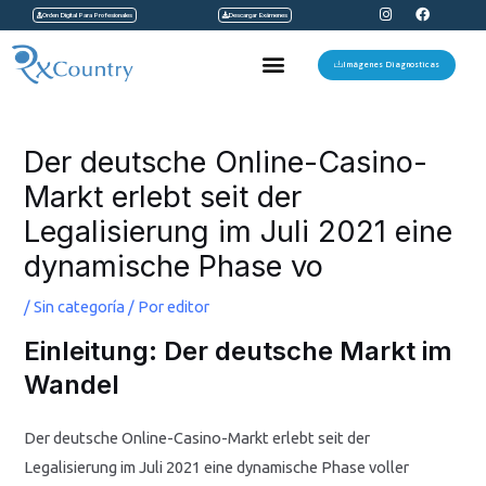
I
F
Ir
Orden Digital Para Profesionales
Descargar Exámenes
n
a
s
c
al
t
e
Menu
a
b
Imágenes Diagnosticas
contenido
g
o
r
o
a
k
Navegación
m
de
Der deutsche Online-Casino-
entradas
Markt erlebt seit der
Legalisierung im Juli 2021 eine
dynamische Phase vo
/
Sin categoría
/ Por
editor
Einleitung: Der deutsche Markt im
Wandel
Der deutsche Online-Casino-Markt erlebt seit der
Legalisierung im Juli 2021 eine dynamische Phase voller