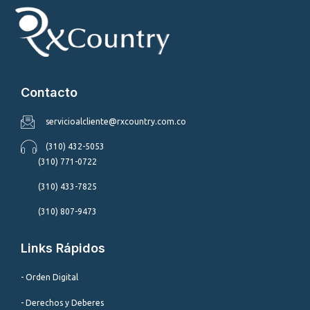
Contacto
servicioalcliente@rxcountry.com.co
(310) 432-5053
(310) 771-0722
(310) 433-7825
(310) 807-9473
Links Rápidos
- Orden Digital
- Derechos y Deberes