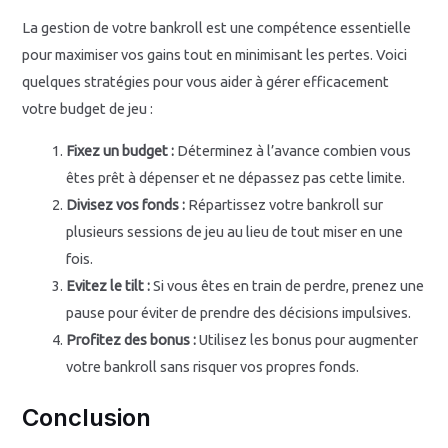
La gestion de votre bankroll est une compétence essentielle
pour maximiser vos gains tout en minimisant les pertes. Voici
quelques stratégies pour vous aider à gérer efficacement
votre budget de jeu :
Fixez un budget :
Déterminez à l’avance combien vous
êtes prêt à dépenser et ne dépassez pas cette limite.
Divisez vos fonds :
Répartissez votre bankroll sur
plusieurs sessions de jeu au lieu de tout miser en une
fois.
Evitez le tilt :
Si vous êtes en train de perdre, prenez une
pause pour éviter de prendre des décisions impulsives.
Profitez des bonus :
Utilisez les bonus pour augmenter
votre bankroll sans risquer vos propres fonds.
Conclusion