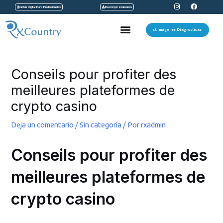
I
F
Ir
Orden Digital Para Profesionales
Descargar Exámenes
n
a
s
c
al
t
e
Menu
a
b
Imágenes Diagnosticas
contenido
g
o
r
o
a
k
Navegación
m
de
Conseils pour profiter des
entradas
meilleures plateformes de
crypto casino
Deja un comentario
/
Sin categoría
/ Por
rxadmin
Conseils pour profiter des
meilleures plateformes de
crypto casino