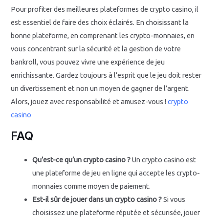
Pour profiter des meilleures plateformes de crypto casino, il
est essentiel de faire des choix éclairés. En choisissant la
bonne plateforme, en comprenant les crypto-monnaies, en
vous concentrant sur la sécurité et la gestion de votre
bankroll, vous pouvez vivre une expérience de jeu
enrichissante. Gardez toujours à l’esprit que le jeu doit rester
un divertissement et non un moyen de gagner de l’argent.
Alors, jouez avec responsabilité et amusez-vous !
crypto
casino
FAQ
Qu’est-ce qu’un crypto casino ?
Un crypto casino est
une plateforme de jeu en ligne qui accepte les crypto-
monnaies comme moyen de paiement.
Est-il sûr de jouer dans un crypto casino ?
Si vous
choisissez une plateforme réputée et sécurisée, jouer