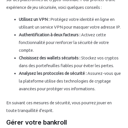
expérience de jeu sécurisée, voici quelques conseils :
Utilisez un VPN :
Protégez votre identité en ligne en
utilisant un service VPN pour masquer votre adresse IP.
Authentification à deux facteurs :
Activez cette
fonctionnalité pour renforcer la sécurité de votre
compte.
Choisissez des wallets sécurisés :
Stockez vos cryptos
dans des portefeuilles fiables pour éviter les pertes.
Analysez les protocoles de sécurité :
Assurez-vous que
la plateforme utilise des technologies de cryptage
avancées pour protéger vos informations.
En suivant ces mesures de sécurité, vous pourrez jouer en
toute tranquillité d’esprit.
Gérer votre bankroll