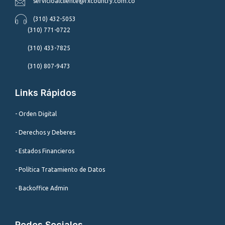
servicioalcliente@rxcountry.com.co
(310) 432-5053
(310) 771-0722
(310) 433-7825
(310) 807-9473
Links Rápidos
- Orden Digital
- Derechos y Deberes
- Estados Financieros
- Política Tratamiento de Datos
- Backoffice Admin
Redes Sociales