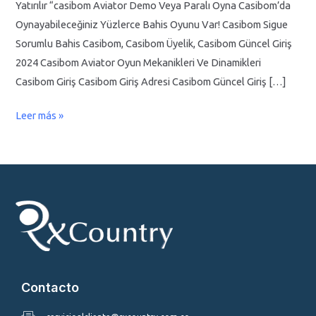
Yatırılır “casibom Aviator Demo Veya Paralı Oyna Casibom’da
Oynayabileceğiniz Yüzlerce Bahis Oyunu Var! Casibom Sigue
Sorumlu Bahis Casibom, Casibom Üyelik, Casibom Güncel Giriş
2024 Casibom Aviator Oyun Mekanikleri Ve Dinamikleri
Casibom Giriş Casibom Giriş Adresi Casibom Güncel Giriş […]
Leer más »
Contacto