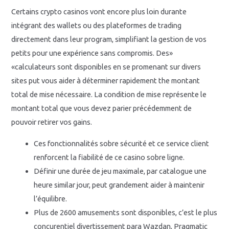
Certains crypto casinos vont encore plus loin durante
intégrant des wallets ou des plateformes de trading
directement dans leur program, simplifiant la gestion de vos
petits pour une expérience sans compromis. Des»
«calculateurs sont disponibles en se promenant sur divers
sites put vous aider à déterminer rapidement the montant
total de mise nécessaire. La condition de mise représente le
montant total que vous devez parier précédemment de
pouvoir retirer vos gains.
Ces fonctionnalités sobre sécurité et ce service client
renforcent la fiabilité de ce casino sobre ligne.
Définir une durée de jeu maximale, par catalogue une
heure similar jour, peut grandement aider à maintenir
l’équilibre.
Plus de 2600 amusements sont disponibles, c’est le plus
concurentiel divertissement para Wazdan, Pragmatic