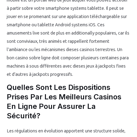
à partir sobre votre smartphone systems tablette. Il peut se
jouer en se promenant sur une application téléchargeable sur
smartphone ou tablette Android systems iOS. Ces
amusements live sont de plus en additionally populaires, car ils
sont conviviaux, très animés et rappellent fortement
l’ambiance ou les mécanismes dieses casinos terrestres. Un
bon casino sobre ligne doit composer plusieurs centaines para
machines à sous différentes avec dieses jeux à jackpots fixes
et d’autres à jackpots progressifs.
Quelles Sont Les Dispositions
Prises Par Les Meilleurs Casinos
En Ligne Pour Assurer La
Sécurité?
Les régulations en évolution apportent une structure solide,