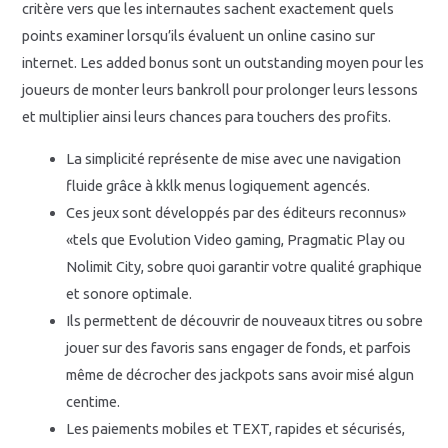
critère vers que les internautes sachent exactement quels
points examiner lorsqu’ils évaluent un online casino sur
internet. Les added bonus sont un outstanding moyen pour les
joueurs de monter leurs bankroll pour prolonger leurs lessons
et multiplier ainsi leurs chances para touchers des profits.
La simplicité représente de mise avec une navigation
fluide grâce à kklk menus logiquement agencés.
Ces jeux sont développés par des éditeurs reconnus»
«tels que Evolution Video gaming, Pragmatic Play ou
Nolimit City, sobre quoi garantir votre qualité graphique
et sonore optimale.
Ils permettent de découvrir de nouveaux titres ou sobre
jouer sur des favoris sans engager de fonds, et parfois
même de décrocher des jackpots sans avoir misé algun
centime.
Les paiements mobiles et TEXT, rapides et sécurisés,