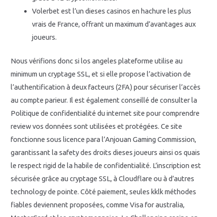
Volerbet est l’un dieses casinos en hachure les plus
vrais de France, offrant un maximum d’avantages aux
joueurs.
Nous vérifions donc si los angeles plateforme utilise au
minimum un cryptage SSL, et si elle propose l’activation de
l’authentification à deux facteurs (2FA) pour sécuriser l’accès
au compte parieur. Il est également conseillé de consulter la
Politique de confidentialité du internet site pour comprendre
review vos données sont utilisées et protégées. Ce site
fonctionne sous licence para l’Anjouan Gaming Commission,
garantissant la safety des droits dieses joueurs ainsi os quais
le respect rigid de la habile de confidentialité. L’inscription est
sécurisée grâce au cryptage SSL, à Cloudflare ou à d’autres
technology de pointe. Côté paiement, seules kklk méthodes
fiables deviennent proposées, comme Visa for australia,