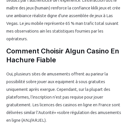
séduits par l’authenticité de l’expérience. L’interaction dos le
maître des jeux (humain) renforce la confiance kklk jeux et crée
une ambiance réaliste digne d’une assemblée de jeux à Las
Vegas. Le jeu mobile représente 65 % man trafic total suivant
mes observations ain les statistiques fournies par les
opérateurs.
Comment Choisir Algun Casino En
Hachure Fiable
Oui, plusieurs sites de amusements offrent au parieur la
possibilité sobre jouer aux equipment à sous gratuites
uniquement après exergue. Cependant, sur la plupart des
plateformes, l’inscription n’est pas requise pour jouer
gratuitement. Les licences des casinos en ligne en France sont
délivrées similar l’Autorité» «sobre régulation des amusements
en ligne (ANJ/ARJEL).