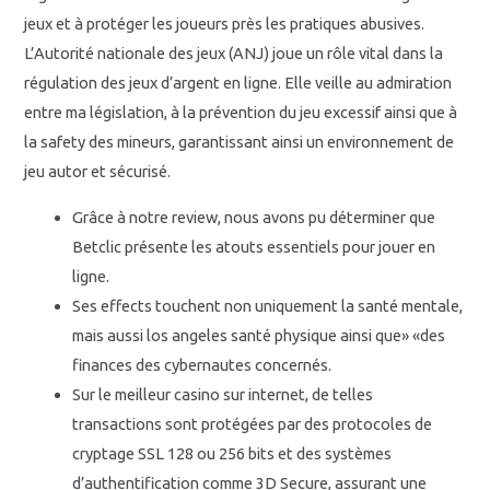
jeux et à protéger les joueurs près les pratiques abusives.
L’Autorité nationale des jeux (ANJ) joue un rôle vital dans la
régulation des jeux d’argent en ligne. Elle veille au admiration
entre ma législation, à la prévention du jeu excessif ainsi que à
la safety des mineurs, garantissant ainsi un environnement de
jeu autor et sécurisé.
Grâce à notre review, nous avons pu déterminer que
Betclic présente les atouts essentiels pour jouer en
ligne.
Ses effects touchent non uniquement la santé mentale,
mais aussi los angeles santé physique ainsi que» «des
finances des cybernautes concernés.
Sur le meilleur casino sur internet, de telles
transactions sont protégées par des protocoles de
cryptage SSL 128 ou 256 bits et des systèmes
d’authentification comme 3D Secure, assurant une