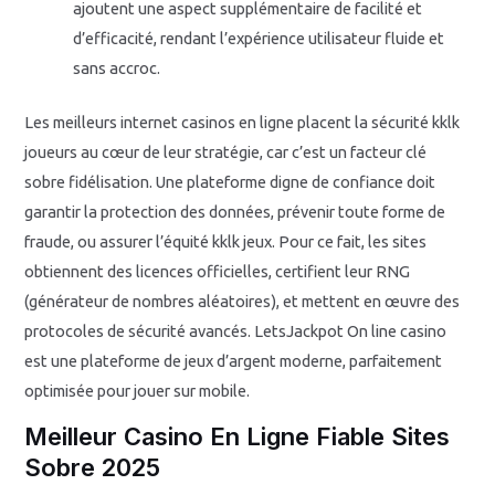
ajoutent une aspect supplémentaire de facilité et
d’efficacité, rendant l’expérience utilisateur fluide et
sans accroc.
Les meilleurs internet casinos en ligne placent la sécurité kklk
joueurs au cœur de leur stratégie, car c’est un facteur clé
sobre fidélisation. Une plateforme digne de confiance doit
garantir la protection des données, prévenir toute forme de
fraude, ou assurer l’équité kklk jeux. Pour ce fait, les sites
obtiennent des licences officielles, certifient leur RNG
(générateur de nombres aléatoires), et mettent en œuvre des
protocoles de sécurité avancés. LetsJackpot On line casino
est une plateforme de jeux d’argent moderne, parfaitement
optimisée pour jouer sur mobile.
Meilleur Casino En Ligne Fiable Sites
Sobre 2025