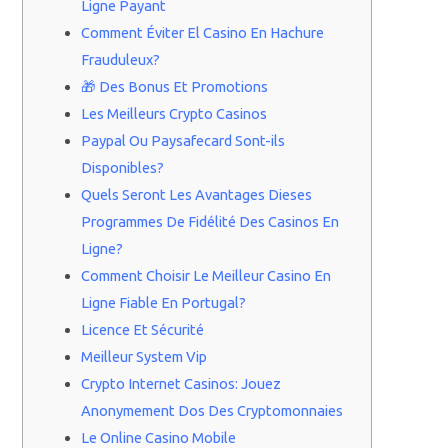
Ligne Payant
Comment Éviter El Casino En Hachure
Frauduleux?
🎁 Des Bonus Et Promotions
Les Meilleurs Crypto Casinos
Paypal Ou Paysafecard Sont-ils
Disponibles?
Quels Seront Les Avantages Dieses
Programmes De Fidélité Des Casinos En
Ligne?
Comment Choisir Le Meilleur Casino En
Ligne Fiable En Portugal?
Licence Et Sécurité
Meilleur System Vip
Crypto Internet Casinos: Jouez
Anonymement Dos Des Cryptomonnaies
Le Online Casino Mobile