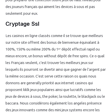
des joueurs français qui aiment les devices à sous et pas
seulement pour eux.
Cryptage Ssl
Les casinos en ligne classés comme il se trouve que meilleurs
sur notre site offrent des bonus de bienvenue équivalant à
100%, 150% ou même 200% du 1ᵉʳ dépôt effectué rapid ou
mieux encore, un bonus without dépôt de free spins. Ce o qual
les Français veulent, c’est trouver les meilleurs jeux sur
lesquels ils pourront se divertir ainsi que gagner de l’argent par
la même occasion. C’est serve cette raison os quais nous
donnons are generally priorité aux internet casinos qui
proposent kklk jeux populaires ainsi que lucratifs comme les
jeux de devices à sous, the poker, la roulette, le blackjack ou le
baccara. Nous considérons également los angeles présence
des jeux innovants comme des mini jeux systems encore les