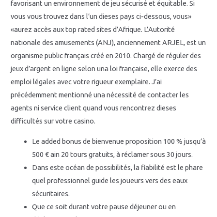
favorisant un environnement de jeu sécurisé et équitable. Si
vous vous trouvez dans l’un dieses pays ci-dessous, vous»
«aurez accès aux top rated sites d’Afrique. L’Autorité
nationale des amusements (ANJ), anciennement ARJEL, est un
organisme public français créé en 2010. Chargé de réguler des
jeux d’argent en ligne selon una loi française, elle exerce des
emploi légales avec votre rigueur exemplaire. J’ai
précédemment mentionné una nécessité de contacter les
agents ni service client quand vous rencontrez dieses
difficultés sur votre casino.
Le added bonus de bienvenue proposition 100 % jusqu’à
500 € ain 20 tours gratuits, à réclamer sous 30 jours.
Dans este océan de possibilités, la fiabilité est le phare
quel professionnel guide les joueurs vers des eaux
sécuritaires.
Que ce soit durant votre pause déjeuner ou en