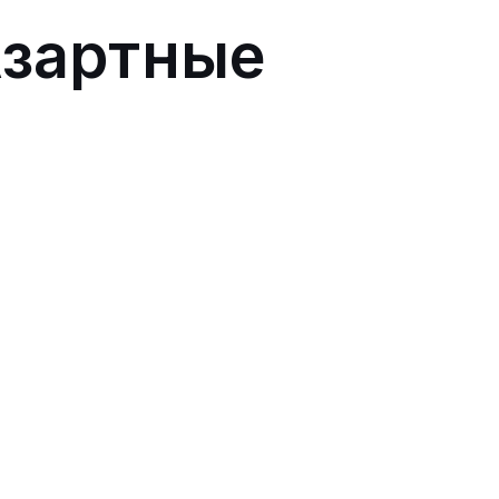
Азартные