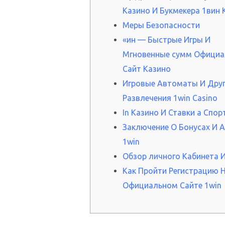
Казино И Букмекера 1вин 
Меры Безопасности
«ин — Быстрые Игры И
Мгновенные сумм Офици
Сайт Казино
Игровые Автоматы И Друг
Развлечения 1win Casino
In Казино И Ставки а Спор
Заключение О Бонусах И 
1win
Обзор личного Кабинета 
Как Пройти Регистрацию 
Официальном Сайте 1win