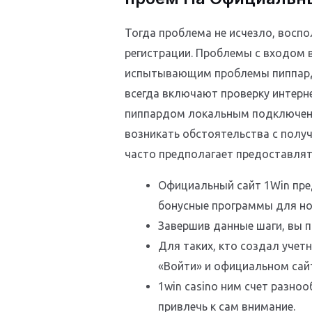
Тогда проблема не исчезло, вос
регистрации. Проблемы с входом 
испытывающим проблемы пиппардо
всегда включают проверку интерн
пиппардом локальным подключение
возникать обстоятельства с полу
часто предполагает предоставлят
Официальный сайт 1Win пред
бонусные программы для но
Завершив данные шаги, вы п
Для таких, кто создал учет
«Войти» и официальном сайт
1win casino ним счет разно
привлечь к сам внимание.