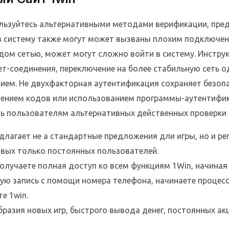
пользуйтесь альтернативными методами верификации, п
в систему также могут может вызваны плохим подключен
м сетью, может могут сложно войти в систему. Инструк
ет-соединения, переключение на более стабильную сеть 
м. Не двухфакторная аутентификация сохраняет безопас
чением кодов или использованием программы-аутентифик
ь пользователям альтернативных действенных проверки и
лагает не а стандартные предложения дли игры, но и рег
вых только постоянных пользователей.
олучаете полная доступ ко всем функциям 1Win, начиная
ную запись с помощи номера телефона, начинаете процесс 
е 1win.
образия новых игр, быстрого вывода денег, постоянных а