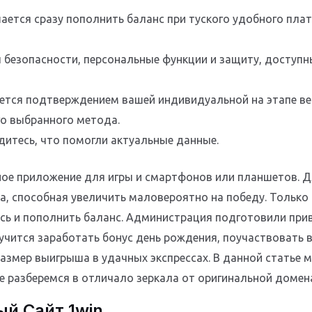
ается сразу пополнить баланс при туского удобного плат
безопасности, персональные функции и защиту, доступны
ется подтверждением вашей индивидуальной на этапе в
го выбранного метода.
едитесь, что помогли актуальные данные.
ное приложение для игры и смартфонов или планшетов. 
, способная увеличить маловероятно на победу. Только 
сь и пополнить баланс. Администрация подготовили при
лучится заработать бонус день рождения, поучаствовать 
 размер выигрыша в удачных экспрессах. В данной статье
же разберемся в отличало зеркала от оригинальной доме
й Сайт 1win