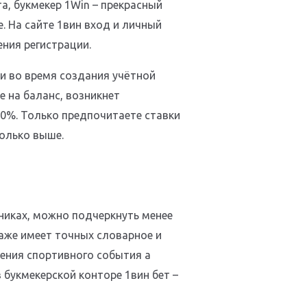
а, букмекер 1Win – прекрасный
. На сайте 1вин вход и личный
ния регистрации.
 и во время создания учётной
 на баланс, возникнет
0%. Только предпочитаете ставки
олько выше.
никах, можно подчеркнуть менее
даже имеет точных словарное и
ения спортивного события а
 букмекерской конторе 1вин бет –