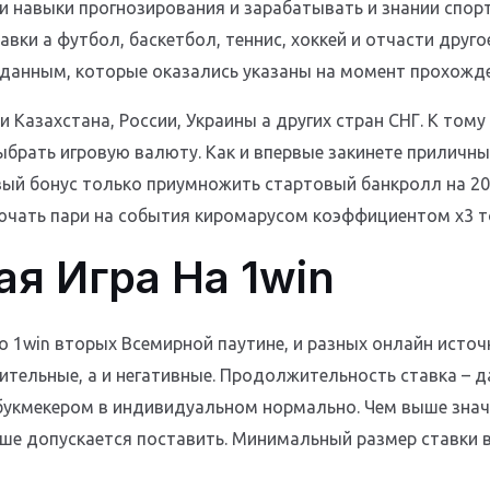
и навыки прогнозирования и зарабатывать и знании спорт
ки а футбол, баскетбол, теннис, хоккей и отчасти другое
 данным, которые оказались указаны на момент прохожде
 Казахстана, России, Украины а других стран СНГ. К тому
брать игровую валюту. Как и впервые закинете приличные
ый бонус только приумножить стартовый банкролл на 20
ключать пари на события киромарусом коэффициентом х3 т
я Игра На 1win
о 1win вторых Всемирной паутине, и разных онлайн источ
ительные, а и негативные. Продолжительность ставка – 
укмекером в индивидуальном нормально. Чем выше знач
ше допускается поставить. Минимальный размер ставки в