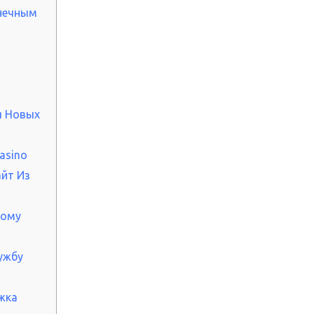
онечным
я Новых
asino
айт Из
ному
ужбу
жка