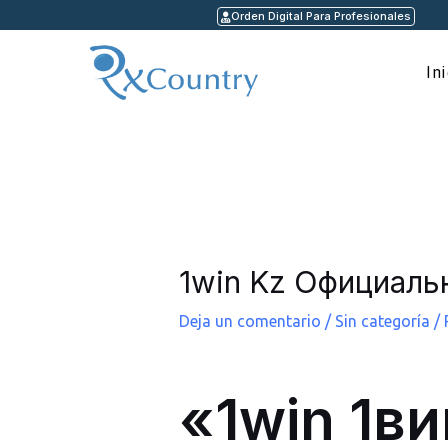
Ir
Orden Digital Para Profesionales
al
contenido
In
Navegación
de
entradas
1win Kz Официаль
Deja un comentario
/
Sin categoría
/ 
«1win 1в