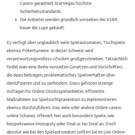
Casino garantiert StarVegas höchste
Sicherheitsstandards.
Die Anbieter werden gründlich vonseiten der ESBK
bauer die Lupe gekauft.
Es verfügt über unglaublich viele Spielautomaten, Tischspiele
ebenso Pokerturniere. In dieser Schweiz wird
verantwortungsvolles» «Zocken großgeschrieben. Tatsächlich
findet man eine Reihe vonseiten Gesetzen und Vorschriften,
die dazu beitragen, problematisches Spielverhalten über
identifizieren und zu verhindern. Dazu gehören strenge
Auflagen für Online Glücksspielanbieter, effiziente
Maßnahmen zur Spielsuchtprävention zu implementieren
ebenso durchzuführen. Das viele oder andere Online casino
online Schweiz offeriert hier auch besondere Spiele, wie
beispielsweise Monopoly oder Deal or No Deal an. Doch
absolut wie bei den Spielautomaten sollten Sie im Live Online