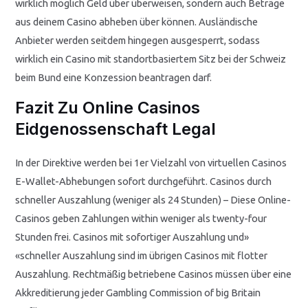
wirklich möglich Geld über überweisen, sondern auch Beträge
aus deinem Casino abheben über können. Ausländische
Anbieter werden seitdem hingegen ausgesperrt, sodass
wirklich ein Casino mit standortbasiertem Sitz bei der Schweiz
beim Bund eine Konzession beantragen darf.
Fazit Zu Online Casinos
Eidgenossenschaft Legal
In der Direktive werden bei 1er Vielzahl von virtuellen Casinos
E-Wallet-Abhebungen sofort durchgeführt. Casinos durch
schneller Auszahlung (weniger als 24 Stunden) – Diese Online-
Casinos geben Zahlungen within weniger als twenty-four
Stunden frei. Casinos mit sofortiger Auszahlung und»
«schneller Auszahlung sind im übrigen Casinos mit flotter
Auszahlung. Rechtmäßig betriebene Casinos müssen über eine
Akkreditierung jeder Gambling Commission of big Britain