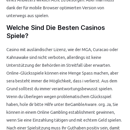
dank der für mobile Browser optimierten Version von
unterwegs aus spielen.
Welche Sind Die Besten Casinos
Spiele?
Casino mit ausländischer Lizenz, wie der MGA, Curacao oder
Kahnawake sind nicht verboten, allerdings ist keine
Unterstützung der Behörden im Streitfall über erwarten.
Online-Glücksspiele können eine Menge Spass machen, aber
sera besteht immer die Möglichkeit, dass i verlierst. Aus dem
Grund solltest du immer verantwortungsbewusst spielen.
Wenn du Überlegen wegen problematischem Glücksspiel
haben, hole dir bitte Hilfe unter BeGambleAware. org. Ja, Sie
können in einem Online Gambling establishment gewinnen,
wenn Sie eine Einzahlung tätigen und mit echtem Geld spielen.
Nach einer Spielsitzung muss Ihr Guthaben positiv sein, damit