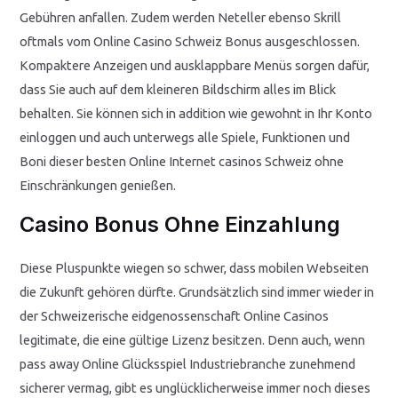
Gebühren anfallen. Zudem werden Neteller ebenso Skrill
oftmals vom Online Casino Schweiz Bonus ausgeschlossen.
Kompaktere Anzeigen und ausklappbare Menüs sorgen dafür,
dass Sie auch auf dem kleineren Bildschirm alles im Blick
behalten. Sie können sich in addition wie gewohnt in Ihr Konto
einloggen und auch unterwegs alle Spiele, Funktionen und
Boni dieser besten Online Internet casinos Schweiz ohne
Einschränkungen genießen.
Casino Bonus Ohne Einzahlung
Diese Pluspunkte wiegen so schwer, dass mobilen Webseiten
die Zukunft gehören dürfte. Grundsätzlich sind immer wieder in
der Schweizerische eidgenossenschaft Online Casinos
legitimate, die eine gültige Lizenz besitzen. Denn auch, wenn
pass away Online Glücksspiel Industriebranche zunehmend
sicherer vermag, gibt es unglücklicherweise immer noch dieses