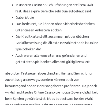
In unseren Casino777. ch Erfahrungen stellten» «wir
fest, dass expire Bereiche sehr tum aufgebaut sind.
Dabei ist die
Das bedeutet, Sie können ohne Sicherheitsbedenken
unter diesen Anbietern zocken.
Die Kreditkarte stellt zusammen mit der üblichen
Banküberweisung die älteste Bezahlmethode in Online
Spielotheken dar.
Auch waren alle vonseiten uns gefundenen und
getesteten Spielbanken allesamt gültig lizenziert.
absoluter Testsieger abgeschnitten. Hier sind Sie nicht nur
zuverlässig unterwegs, sondern können auch von
herausragend hohen Bonusangeboten profitieren. Da jedoch
wirklich nicht jedes Online Casino die nötige Zuversichtlichkeit
beim Spielen gewährleistet, ist es bedeutsam, bei der Wahl
eines Anbieters wirklich Acht zu besorgen. Aber man muss