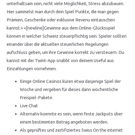
unterhaltsam sein, nicht viele Möglichkeit, Stress abzubauen.
Hier sammelst man durch dein Spiel Punkte, die man gegen
Prämien, Geschenke oder exklusive Revenu eintauschen
kannst.» «[newline]Gewinne aus dem Online-Glücksspiel
können in welcher Schweiz steuerpflichtig sein. Spieler sollten
einander über die aktuellen steuerlichen Regelungen
aufschluss geben, um ihre Gewinne korrekt zu versteuern. Du
kannst mit der Twint-App snabbt von deinem Useful aus
Einzahlungen vornehmen.
Einige Online Casinos küren etwa dasjenige Spiel der
Woche und vergeben für dieses dann wöchentliche
Freispiel-Pakete.
Live Chat
Alternativ koennte es sein, wenn feste Jackpots über
einem bestimmten Betrag angeboten werden.
Als geprüftes und zertifiziertes Swiss On the internet