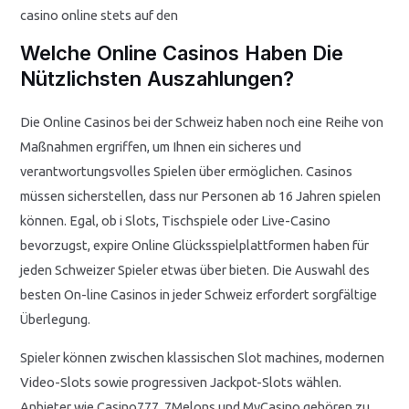
casino online stets auf den
Welche Online Casinos Haben Die
Nützlichsten Auszahlungen?
Die Online Casinos bei der Schweiz haben noch eine Reihe von
Maßnahmen ergriffen, um Ihnen ein sicheres und
verantwortungsvolles Spielen über ermöglichen. Casinos
müssen sicherstellen, dass nur Personen ab 16 Jahren spielen
können. Egal, ob i Slots, Tischspiele oder Live-Casino
bevorzugst, expire Online Glücksspielplattformen haben für
jeden Schweizer Spieler etwas über bieten. Die Auswahl des
besten On-line Casinos in jeder Schweiz erfordert sorgfältige
Überlegung.
Spieler können zwischen klassischen Slot machines, modernen
Video-Slots sowie progressiven Jackpot-Slots wählen.
Anbieter wie Casino777, 7Melons und MyCasino gehören zu