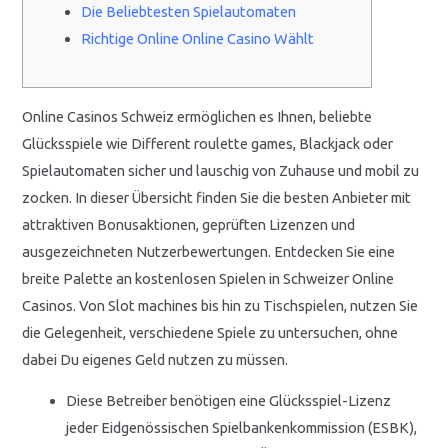
Die Beliebtesten Spielautomaten
Richtige Online Online Casino Wählt
Online Casinos Schweiz ermöglichen es Ihnen, beliebte
Glücksspiele wie Different roulette games, Blackjack oder
Spielautomaten sicher und lauschig von Zuhause und mobil zu
zocken. In dieser Übersicht finden Sie die besten Anbieter mit
attraktiven Bonusaktionen, geprüften Lizenzen und
ausgezeichneten Nutzerbewertungen. Entdecken Sie eine
breite Palette an kostenlosen Spielen in Schweizer Online
Casinos. Von Slot machines bis hin zu Tischspielen, nutzen Sie
die Gelegenheit, verschiedene Spiele zu untersuchen, ohne
dabei Du eigenes Geld nutzen zu müssen.
Diese Betreiber benötigen eine Glücksspiel-Lizenz
jeder Eidgenössischen Spielbankenkommission (ESBK),