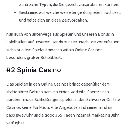
zahlreiche Typen, die Sie gezielt ausprobieren können.
Bestimme, auf welche weise lange du spielen möchtest,
und halte dich an diese Zeitvorgaben.
nun auch von unterwegs aus Spielen und unseren Bonus in
Spielhallen auf unserem Handy nutzen. Nach wie vor erfreuen
sich vor allem Spielautomaten within Online Casinos
besonders großer Beliebtheit.
#2 Spinia Casino
Das Spielen in den Online Casinos bringt gegenüber dem
stationären Betrieb nämlich einige Vorteile. Sperrzeiten
darüber hinaus Schließungen spielen in den Schweizer On-line
Casinos keine Funktion. Alle Angebote sind immer rund um
pass away Uhr und a good 365 Tagen internet marketing Jahr
verfügbar.