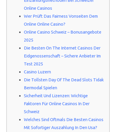
Einzahlungsmethoden Bei Schweizer
Online Casinos
Wer Prüft Das Fairness Vonseiten Dem
Online Online Casino?
Online Casino Schweiz – Bonusangebote
2025
Die Besten On The Internet Casinos Der
Eidgenossenschaft – Sichere Anbieter Im
Test 2025
Casino Luzern
Die Tollsten Day Of The Dead Slots Tidak
Bermodal Spielen
Sicherheit Und Lizenzen: Wichtige
Faktoren Für Online Casinos In Der
Schweiz
Welches Sind Oftmals Die Besten Casinos
Mit Sofortiger Auszahlung In Den Usa?