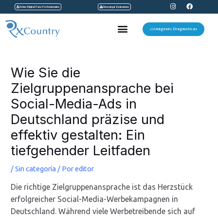
I
F
Ir
Orden Digital Para Profesionales
Descargar Exámenes
n
a
s
c
al
t
e
Menu
a
b
Imágenes Diagnosticas
contenido
g
o
r
o
a
k
Navegación
m
de
Wie Sie die
entradas
Zielgruppenansprache bei
Social-Media-Ads in
Deutschland präzise und
effektiv gestalten: Ein
tiefgehender Leitfaden
/
Sin categoría
/ Por
editor
Die richtige Zielgruppenansprache ist das Herzstück
erfolgreicher Social-Media-Werbekampagnen in
Deutschland. Während viele Werbetreibende sich auf