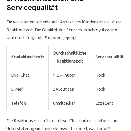
Servicequalität
Ein weiterer entscheidender Aspekt des Kundenservice ist die
Reaktionszeit. Die Qualität des Services im richroyal casino
wird durch folgende Faktoren geprägt:
Durchschnittliche
Kontaktmethode
Servicequalität
Reaktionszeit
Live-Chat
1-2 Minuten
Hoch
E-Mail
24 Stunden
Hoch
Telefon
Unmittelbar
Exzellent
Die Reaktionszeiten für den Live-Chat und die telefonische
Unterstützung sind bemerkenswert schnell, was für VIP-