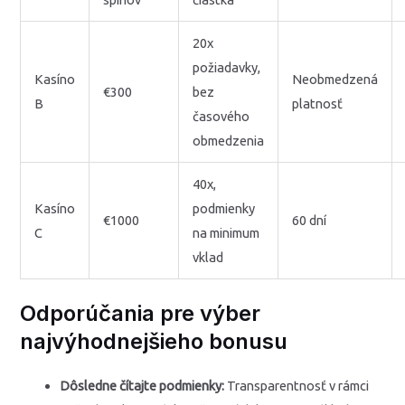
20x
požiadavky,
Kasíno
Neobmedzená
€300
bez
B
platnosť
časového
obmedzenia
40x,
Kasíno
podmienky
€1000
60 dní
C
na minimum
vklad
Odporúčania pre výber
najvýhodnejšieho bonusu
Dôsledne čítajte podmienky:
Transparentnosť v rámci