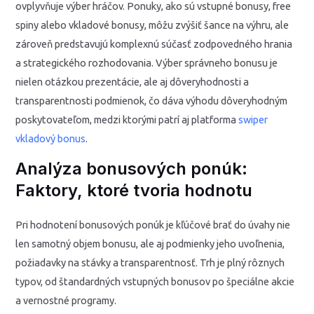
ovplyvňuje výber hráčov. Ponuky, ako sú vstupné bonusy, free
spiny alebo vkladové bonusy, môžu zvýšiť šance na výhru, ale
zároveň predstavujú komplexnú súčasť zodpovedného hrania
a strategického rozhodovania. Výber správneho bonusu je
nielen otázkou prezentácie, ale aj dôveryhodnosti a
transparentnosti podmienok, čo dáva výhodu dôveryhodným
poskytovateľom, medzi ktorými patrí aj platforma
swiper
vkladový bonus
.
Analýza bonusových ponúk:
Faktory, ktoré tvoria hodnotu
Pri hodnotení bonusových ponúk je kľúčové brať do úvahy nie
len samotný objem bonusu, ale aj podmienky jeho uvoľnenia,
požiadavky na stávky a transparentnosť. Trh je plný rôznych
typov, od štandardných vstupných bonusov po špeciálne akcie
a vernostné programy.