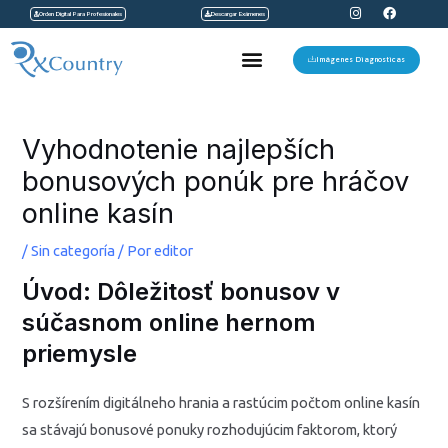
I
F
Ir
Orden Digital Para Profesionales
Descargar Exámenes
n
a
s
c
al
t
e
Menu
a
b
Imágenes Diagnosticas
contenido
g
o
r
o
a
k
Navegación
m
de
Vyhodnotenie najlepších
entradas
bonusových ponúk pre hráčov
online kasín
/
Sin categoría
/ Por
editor
Úvod: Dôležitosť bonusov v
súčasnom online hernom
priemysle
S rozšírením digitálneho hrania a rastúcim počtom online kasín
sa stávajú bonusové ponuky rozhodujúcim faktorom, ktorý