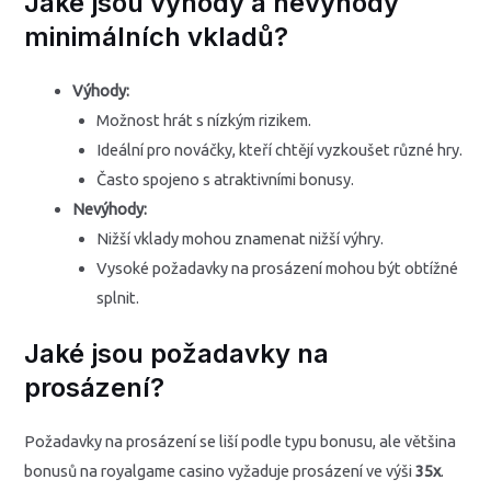
Jaké jsou výhody a nevýhody
minimálních vkladů?
Výhody:
Možnost hrát s nízkým rizikem.
Ideální pro nováčky, kteří chtějí vyzkoušet různé hry.
Často spojeno s atraktivními bonusy.
Nevýhody:
Nižší vklady mohou znamenat nižší výhry.
Vysoké požadavky na prosázení mohou být obtížné
splnit.
Jaké jsou požadavky na
prosázení?
Požadavky na prosázení se liší podle typu bonusu, ale většina
bonusů na royalgame casino vyžaduje prosázení ve výši
35x
.