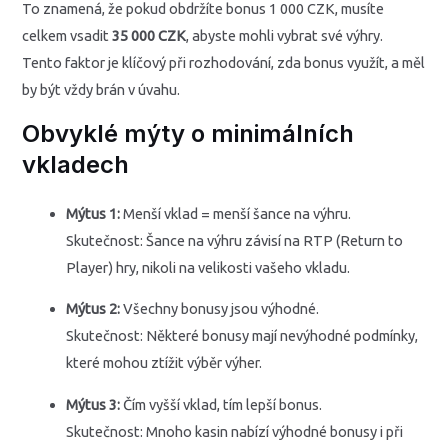
To znamená, že pokud obdržíte bonus 1 000 CZK, musíte
celkem vsadit
35 000 CZK
, abyste mohli vybrat své výhry.
Tento faktor je klíčový při rozhodování, zda bonus využít, a měl
by být vždy brán v úvahu.
Obvyklé mýty o minimálních
vkladech
Mýtus 1:
Menší vklad = menší šance na výhru.
Skutečnost: Šance na výhru závisí na RTP (Return to
Player) hry, nikoli na velikosti vašeho vkladu.
Mýtus 2:
Všechny bonusy jsou výhodné.
Skutečnost: Některé bonusy mají nevýhodné podmínky,
které mohou ztížit výběr výher.
Mýtus 3:
Čím vyšší vklad, tím lepší bonus.
Skutečnost: Mnoho kasin nabízí výhodné bonusy i při