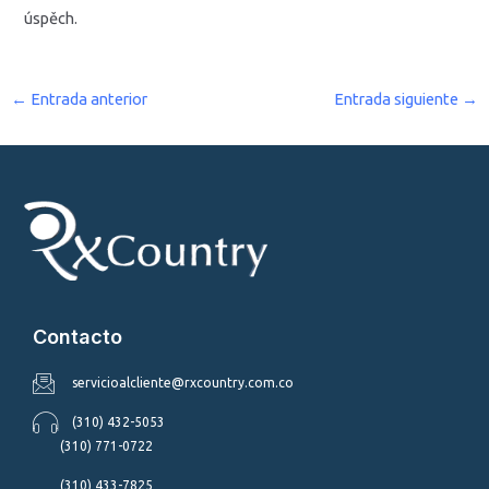
úspěch.
←
Entrada anterior
Entrada siguiente
→
Contacto
servicioalcliente@rxcountry.com.co
(310) 432-5053
(310) 771-0722
(310) 433-7825