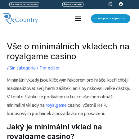
I
F
Ir
Orden Digital Para Profesionales
Descargar Exámenes
n
a
s
c
al
t
e
Menu
a
b
Imágenes Diagnosticas
contenido
g
o
r
o
a
k
Navegación
m
de
Vše o minimálních vkladech na
entradas
royalgame casino
/
Sin categoría
/ Por
editor
Minimální vklady jsou klíčovým faktorem pro hráče, kteří chtějí
maximalizovat svůj herní zážitek, aniž by riskovali velké částky.
V tomto článku se podíváme na to, co všechno obnáší
minimální vklady na
royalgame
casino, včetně RTP,
bonusových podmínek a požadavků na prosázení.
Jaký je minimální vklad na
royalgame casino?