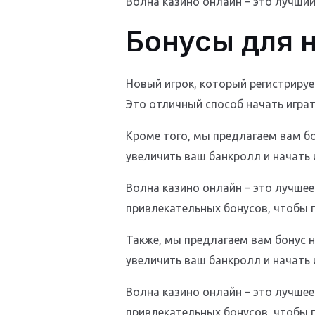
Волна казино онлайн – это лучший
Бонусы для 
Новый игрок, который регистрирует
Это отличный способ начать играт
Кроме того, мы предлагаем вам бо
увеличить ваш банкролл и начать 
Волна казино онлайн – это лучше
привлекательных бонусов, чтобы п
Также, мы предлагаем вам бонус н
увеличить ваш банкролл и начать 
Волна казино онлайн – это лучше
привлекательных бонусов, чтобы п