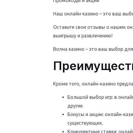
Промокоды и акции
Наш онлайн-казино – это ваш выбо
Оставьте свои отзывы о нашем онла
выигрышу и развлечению!
Волна казино – это ваш выбор дл
Преимуществ
Кроме того, онлайн-казино предл
Большой выбор игр: в онлай
другие.
Бонусы и акции: онлайн-каз
существующих.
Конкурентные ставки: онлай