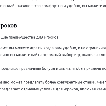
 в онлайн-казино – это комфортно и удобно, вы можете и
гроков
щие преимущества для игроков:
мя: вы можете играть, когда вам удобно, и не ограничива
азино вы можете найти огромный выбор игр, включая слот
 предлагает различные бонусы и акции, чтобы привлечь н
азино может предлагать более конкурентные ставки, чем
 предлагает отличные условия для игроков, включая каз