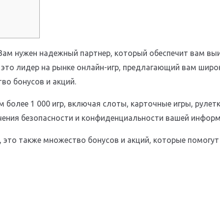
Вам нужен надежный партнер, который обеспечит вам выи
 это лидер на рынке онлайн-игр, предлагающий вам широк
во бонусов и акций.
 более 1 000 игр, включая слоты, карточные игры, рулетк
чения безопасности и конфиденциальности вашей информ
ы, это также множество бонусов и акций, которые помогут