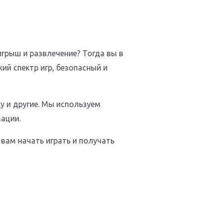
грыш и развлечение? Тогда вы в
ий спектр игр, безопасный и
у и другие. Мы используем
ации.
 вам начать играть и получать