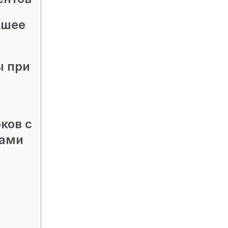
чшее
ы при
ков с
ками