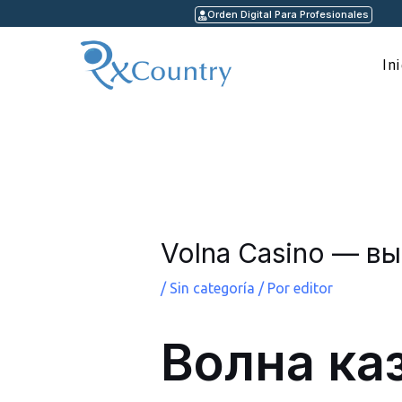
Ir
Orden Digital Para Profesionales
al
contenido
In
Navegación
de
entradas
Volna Casino — в
/
Sin categoría
/ Por
editor
Волна ка