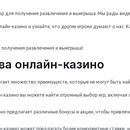
р для получения развлечения и выигрыша. Мы рады видет
йн-казино и узнайте, что другие игроки думают о нас. Ка
я получения развлечения и выигрыша!
а онлайн-казино
агает множество преимуществ, которые не могут быть на
н-казино вы можете найти огромный выбор игр, включая с
ино предлагает различные бонусы и акции, чтобы привлеч
н-казино может предлагать более конкурентные ставки, 