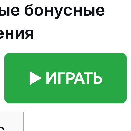
ые бонусные
ения
▶️ ИГРАТЬ
е