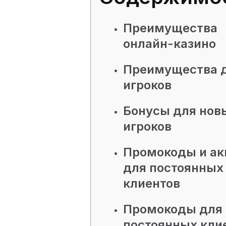
Преимущества
онлайн-казино
Преимущества 
игроков
Бонусы для нов
игроков
Промокоды и ак
для постоянных
клиентов
Промокоды для
постоянных кли