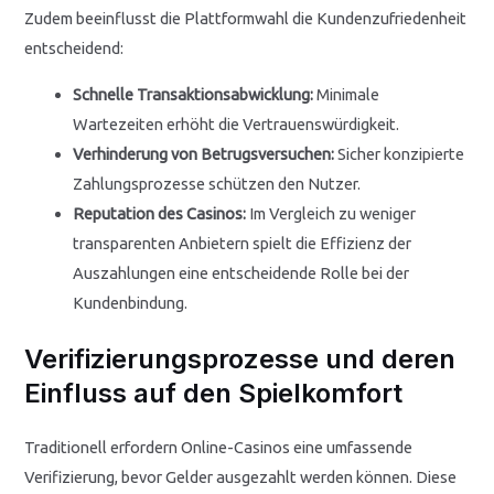
Zudem beeinflusst die Plattformwahl die Kundenzufriedenheit
entscheidend:
Schnelle Transaktionsabwicklung:
Minimale
Wartezeiten erhöht die Vertrauenswürdigkeit.
Verhinderung von Betrugsversuchen:
Sicher konzipierte
Zahlungsprozesse schützen den Nutzer.
Reputation des Casinos:
Im Vergleich zu weniger
transparenten Anbietern spielt die Effizienz der
Auszahlungen eine entscheidende Rolle bei der
Kundenbindung.
Verifizierungsprozesse und deren
Einfluss auf den Spielkomfort
Traditionell erfordern Online-Casinos eine umfassende
Verifizierung, bevor Gelder ausgezahlt werden können. Diese