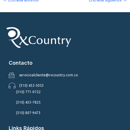
Contacto
servicioalcliente@rxcountry.com.co
(310) 432-5053
(310) 771-0722
(310) 433-7825
(310) 807-9473
Links Rápidos