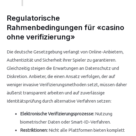
Regulatorische
Rahmenbedingungen für «casino
ohne verifizierung»
Die deutsche Gesetzgebung verlangt von Online-Anbietern,
Authentizität und Sicherheit ihrer Spieler zu garantieren.
Gleichzeitig steigen die Erwartungen an Datenschutz und
Diskretion. Anbieter, die einen Ansatz verfolgen, der auf
weniger invasive Verifizierungsmethoden setzt, müssen daher
äußerst transparent arbeiten und auf zuverlässige
Identitätsprüfung durch alternative Verfahren setzen:
Elektronische Verifizierungsprozesse:
Nutzung
biometrischer Daten oder Smart-ID-Verfahren.
Restriktionen:
Nicht alle Plattformen bieten komplett