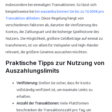
insbesondere bei einmaligen Transaktionen. So lässt sich
beispielsweise bei
bei wazamba können Sie bis zu 10.000€ pro
Transaktion abheben
. Diese Regelung hängt von
verschiedenen Faktoren ab, darunter die Verifizierung des
Kontos, die Zahlungsart und die bisherige Spielhistorie des
Nutzers. Die Möglichkeit, größere Geldbeträge auf einmal zu
transferieren, ist vor allem für Vielspieler und High-Ränder
relevant, die größere Gewinne auscashen möchten.
Praktische Tipps zur Nutzung von
Auszahlungslimits
Verifizierung:
Stellen Sie sicher, dass Ihr Konto
vollständig verifiziert ist, um maximale Limits zu
erhalten.
Anzahl der Transaktionen:
Viele Plattformen
beschränken die Transaktionszahl pro Tag, um