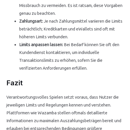
Missbrauch zu vermeiden. Es ist ratsam, diese Vorgaben
genau zu beachten.
Zahlungsart:
Je nach Zahlungsmittel variieren die Limits
beträchtlich; Kreditkarten und eWallets sind oft mit
höheren Limits verbunden.
Limits anpassen lassen:
Bei Bedarf können Sie oft den
Kundendienst kontaktieren, um individuelle
Transaktionslimits zu erhöhen, sofern Sie die
verifizierten Anforderungen erfüllen.
Fazit
Verantwortungsvolles Spielen setzt voraus, dass Nutzer die
jeweiligen Limits und Regelungen kennen und verstehen.
Plattformen wie Wazamba stellen oftmals detaillierte
Informationen zu maximalen Auszahlungsbeträgen bereit und
erlauben bei entsprechenden Bedingungen größere