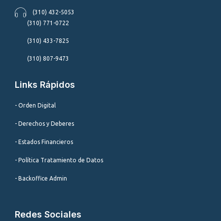
(310) 432-5053
(310) 771-0722
(310) 433-7825
(310) 807-9473
Links Rápidos
- Orden Digital
- Derechos y Deberes
- Estados Financieros
- Política Tratamiento de Datos
- Backoffice Admin
Redes Sociales