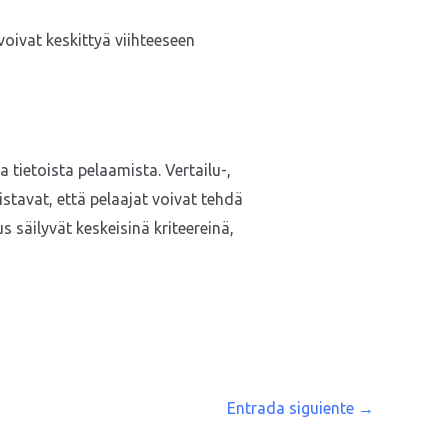
voivat keskittyä viihteeseen
 tietoista pelaamista. Vertailu-,
istavat, että pelaajat voivat tehdä
 säilyvät keskeisinä kriteereinä,
Entrada siguiente
→