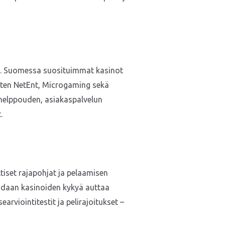
atu. Suomessa suosituimmat kasinot
 kuten NetEnt, Microgaming sekä
on helppouden, asiakaspalvelun
.
set rajapohjat ja pelaamisen
ioidaan kasinoiden kykyä auttaa
earviointitestit ja pelirajoitukset –