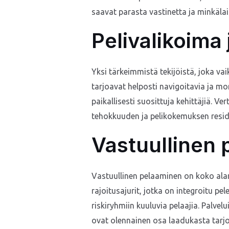
saavat parasta vastinetta ja minkälais
Pelivalikoima
Yksi tärkeimmistä tekijöistä, joka v
tarjoavat helposti navigoitavia ja mo
paikallisesti suosittuja kehittäjiä. V
tehokkuuden ja pelikokemuksen reside
Vastuullinen 
Vastuullinen pelaaminen on koko al
rajoitusajurit, jotka on integroitu p
riskiryhmiin kuuluvia pelaajia. Palvelu
ovat olennainen osa laadukasta tarj