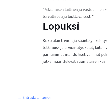
“Pelaamisen laillinen ja vastuullinen
turvallisesti ja luottavaisesti.”
Lopuksi
Koko alan trendit ja sääntelyn kehitys
tutkimus- ja arviointityökalut, kuten 
parhaimmat mahdolliset valinnat pelip
jotka määrittelevät suomalaisen kas
←
Entrada anterior