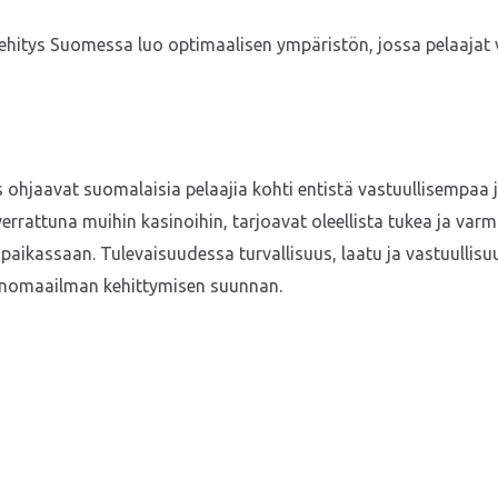
 kehitys Suomessa luo optimaalisen ympäristön, jossa pelaajat 
 ohjaavat suomalaisia pelaajia kohti entistä vastuullisempaa ja
verrattuna muihin kasinoihin, tarjoavat oleellista tukea ja varm
aikassaan. Tulevaisuudessa turvallisuus, laatu ja vastuullisuus
inomaailman kehittymisen suunnan.