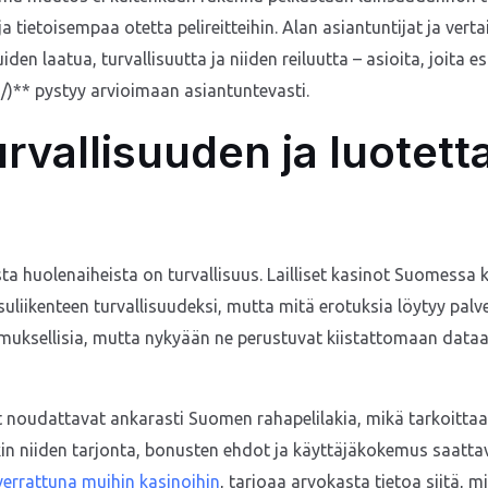
 ja tietoisempaa otetta pelireitteihin. Alan asiantuntijat ja ver
iden laatua, turvallisuutta ja niiden reiluutta – asioita, joita 
/)** pystyy arvioimaan asiantuntevasti.
rvallisuuden ja luotet
a huolenaiheista on turvallisuus. Lailliset kasinot Suomessa
uliikenteen turvallisuudeksi, mutta mitä erotuksia löytyy palvel
emuksellisia, mutta nykyään ne perustuvat kiistattomaan dataan
ot noudattavat ankarasti Suomen rahapelilakia, mikä tarkoittaa, 
kin niiden tarjonta, bonusten ehdot ja käyttäjäkokemus saattav
verrattuna muihin kasinoihin
, tarjoaa arvokasta tietoa siitä, 