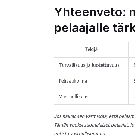
Yhteenveto: m
pelaajalle tär
Tekijä
Turvallisuus ja luotettavuus
Pelivalikoima
Vastuullisuus
Jos haluat sen varmistaa, että pelaami
Tämän vuoksi suomalaiset pelaajat, jot
entistä vastuullisemmin.