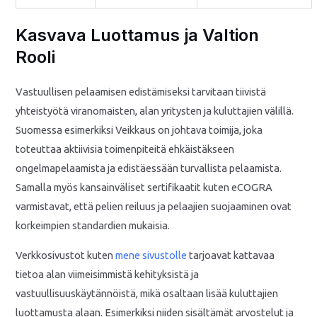
Kasvava Luottamus ja Valtion
Rooli
Vastuullisen pelaamisen edistämiseksi tarvitaan tiivistä
yhteistyötä viranomaisten, alan yritysten ja kuluttajien välillä.
Suomessa esimerkiksi Veikkaus on johtava toimija, joka
toteuttaa aktiivisia toimenpiteitä ehkäistäkseen
ongelmapelaamista ja edistäessään turvallista pelaamista.
Samalla myös kansainväliset sertifikaatit kuten eCOGRA
varmistavat, että pelien reiluus ja pelaajien suojaaminen ovat
korkeimpien standardien mukaisia.
Verkkosivustot kuten
mene sivustolle
tarjoavat kattavaa
tietoa alan viimeisimmistä kehityksistä ja
vastuullisuuskäytännöistä, mikä osaltaan lisää kuluttajien
luottamusta alaan. Esimerkiksi niiden sisältämät arvostelut ja