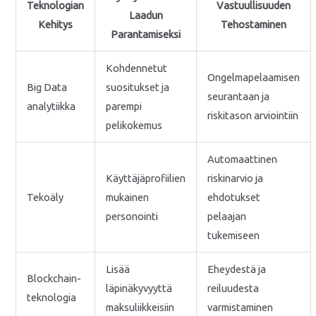
Teknologian
Vastuullisuuden
Laadun
Kehitys
Tehostaminen
Parantamiseksi
Kohdennetut
Ongelmapelaamisen
Big Data
suositukset ja
seurantaan ja
analytiikka
parempi
riskitason arviointiin
pelikokemus
Automaattinen
Käyttäjäprofiilien
riskinarvio ja
Tekoäly
mukainen
ehdotukset
personointi
pelaajan
tukemiseen
Lisää
Eheydestä ja
Blockchain-
läpinäkyvyyttä
reiluudesta
teknologia
maksuliikkeisiin
varmistaminen