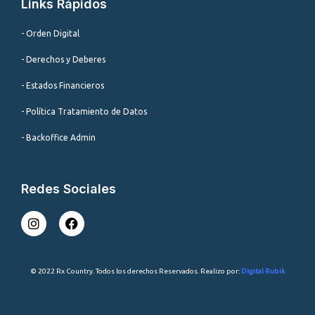
Links Rápidos
- Orden Digital
- Derechos y Deberes
- Estados Financieros
- Política Tratamiento de Datos
- Backoffice Admin
Redes Sociales
I
F
n
a
s
c
t
e
a
b
© 2022 Rx Country. Todos los derechos Reservados. Realizo por:
Digital Rubik
g
o
r
o
a
k