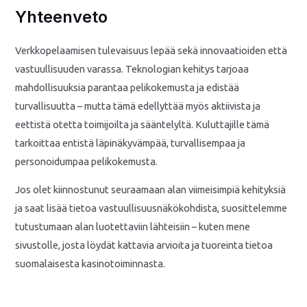
Yhteenveto
Verkkopelaamisen tulevaisuus lepää sekä innovaatioiden että
vastuullisuuden varassa. Teknologian kehitys tarjoaa
mahdollisuuksia parantaa pelikokemusta ja edistää
turvallisuutta – mutta tämä edellyttää myös aktiivista ja
eettistä otetta toimijoilta ja sääntelyltä. Kuluttajille tämä
tarkoittaa entistä läpinäkyvämpää, turvallisempaa ja
personoidumpaa pelikokemusta.
Jos olet kiinnostunut seuraamaan alan viimeisimpiä kehityksiä
ja saat lisää tietoa vastuullisuusnäkökohdista, suosittelemme
tutustumaan alan luotettaviin lähteisiin – kuten mene
sivustolle, josta löydät kattavia arvioita ja tuoreinta tietoa
suomalaisesta kasinotoiminnasta.