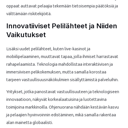
oppaat auttavat pelaajia tekemään tietoisempia päätöksiä ja
välttämään riskitekijöitä.
Innovatiiviset Pelilähteet ja Niiden
Vaikutukset
Lisäksi uudet pelilähteet, kuten live-kasinot ja
mobiilipelaaminen, muuttavat tapaa, jolla ihmiset harrastavat
rahapelaamista. Teknologia mahdollistaa interaktiivisen ja
immersiivisen pelikokemuksen, mutta samalla korostaa
tarpeen vastuullisuusnäkökulmien sisällyttämistä palveluihin.
Yritykset, jotka panostavat vastuullisuuteen ja teknologiseen
innovaatioon, näkyvät korkealaatuisina ja luotettavina
toimijoina markkinoilla. Ohjenuorana nähdään kestävän kasvu
ja pelaajien hyvinvoinnin edistäminen, mikä samalla rakentaa
alan mainetta globaalisti.