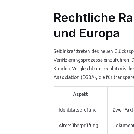
Rechtliche R
und Europa
Seit Inkrafttreten des neuen Glückssp
Verifizierungsprozesse einzuführen. 
Kunden. Vergleichbare regulatorisch
Association (EGBA), die für transpare
Aspekt
Identitätsprüfung
Zwei-Fakt
Altersüberprüfung
Dokumente