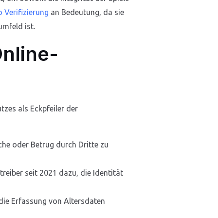
 Verifizierung
an Bedeutung, da sie
mfeld ist.
Online-
tzes als Eckpfeiler der
uche oder Betrug durch Dritte zu
reiber seit 2021 dazu, die Identität
 die Erfassung von Altersdaten