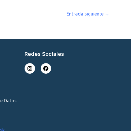
Entrada siguiente
→
Redes Sociales
I
F
n
a
s
c
t
e
a
b
g
o
r
o
de Datos
a
k
m
bik