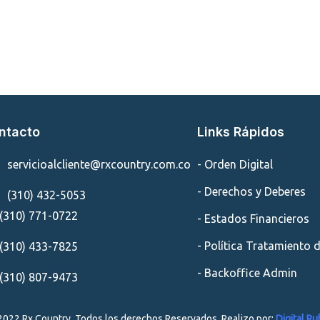
ntacto
Links Rápidos
servicioalcliente@rxcountry.com.co
- Orden Digital
- Derechos y Deberes
(310) 432-5053
(310) 771-0722
- Estados Financieros
- Política Tratamiento 
(310) 433-7825
- Backoffice Admin
(310) 807-9473
2022 Rx Country. Todos los derechos Reservados. Realizo por:
Digital Ru