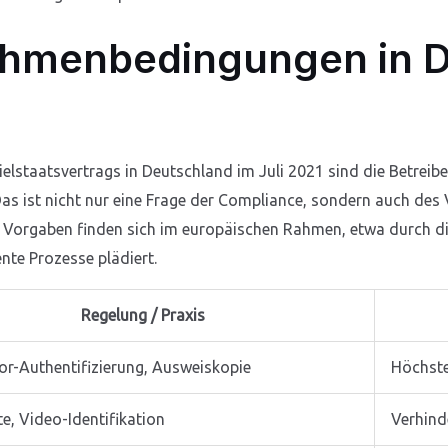
ahmenbedingungen in 
ielstaatsvertrags in Deutschland im Juli 2021 sind die Betreiber
Das ist nicht nur eine Frage der Compliance, sondern auch de
e Vorgaben finden sich im europäischen Rahmen, etwa durch 
nte Prozesse plädiert.
Regelung / Praxis
or-Authentifizierung, Ausweiskopie
Höchste
, Video-Identifikation
Verhind