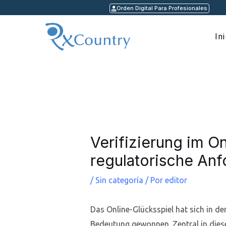
Ir
Orden Digital Para Profesionales
al
contenido
In
Navegación
de
entradas
Verifizierung im On
regulatorische An
/
Sin categoría
/ Por
editor
Das Online-Glücksspiel hat sich in d
Bedeutung gewonnen. Zentral in dies