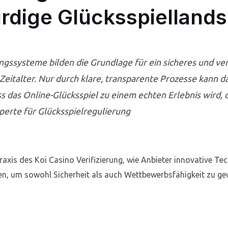
rdige Glücksspiellands
rungssysteme bilden die Grundlage für ein sicheres und v
 Zeitalter. Nur durch klare, transparente Prozesse kann 
s das Online-Glücksspiel zu einem echten Erlebnis wird, 
erte für Glücksspielregulierung
xis des Koi Casino Verifizierung, wie Anbieter innovative Te
n, um sowohl Sicherheit als auch Wettbewerbsfähigkeit zu gew