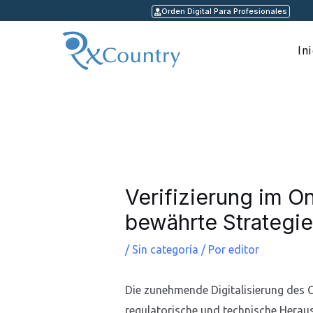
Ir
Orden Digital Para Profesionales
al
contenido
In
Navegación
de
entradas
Verifizierung im O
bewährte Strategi
/
Sin categoría
/ Por
editor
Die zunehmende Digitalisierung des G
regulatorische und technische Heraus