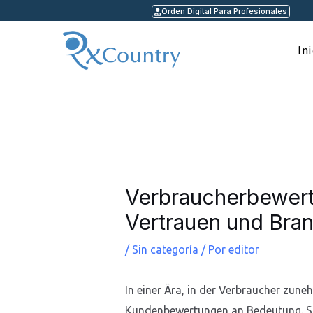
Ir
Orden Digital Para Profesionales
al
contenido
In
Navegación
de
entradas
Verbraucherbewertu
Vertrauen und Bra
/
Sin categoría
/ Por
editor
In einer Ära, in der Verbraucher zun
Kundenbewertungen an Bedeutung. Si