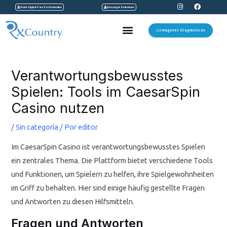
I
F
Ir
Orden Digital Para Profesionales
Descargar Exámenes
n
a
s
c
al
t
e
Menu
a
b
Imágenes Diagnosticas
contenido
g
o
r
o
a
k
Navegación
m
de
Verantwortungsbewusstes
entradas
Spielen: Tools im CaesarSpin
Casino nutzen
/
Sin categoría
/ Por
editor
Im CaesarSpin Casino ist verantwortungsbewusstes Spielen
ein zentrales Thema. Die Plattform bietet verschiedene Tools
und Funktionen, um Spielern zu helfen, ihre Spielgewohnheiten
im Griff zu behalten. Hier sind einige häufig gestellte Fragen
und Antworten zu diesen Hilfsmitteln.
Fragen und Antworten