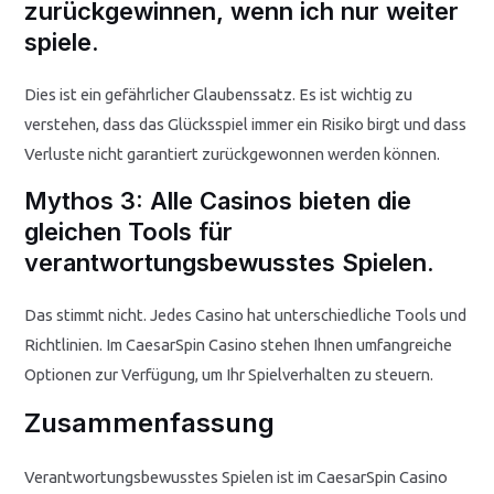
zurückgewinnen, wenn ich nur weiter
spiele.
Dies ist ein gefährlicher Glaubenssatz. Es ist wichtig zu
verstehen, dass das Glücksspiel immer ein Risiko birgt und dass
Verluste nicht garantiert zurückgewonnen werden können.
Mythos 3: Alle Casinos bieten die
gleichen Tools für
verantwortungsbewusstes Spielen.
Das stimmt nicht. Jedes Casino hat unterschiedliche Tools und
Richtlinien. Im CaesarSpin Casino stehen Ihnen umfangreiche
Optionen zur Verfügung, um Ihr Spielverhalten zu steuern.
Zusammenfassung
Verantwortungsbewusstes Spielen ist im CaesarSpin Casino