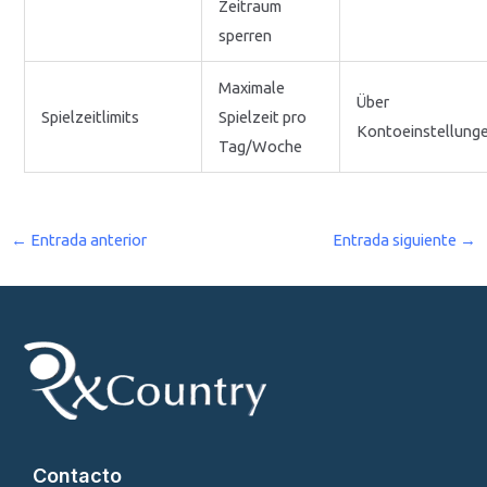
Zeitraum
sperren
Maximale
Über
Spielzeitlimits
Spielzeit pro
Kontoeinstellung
Tag/Woche
←
Entrada anterior
Entrada siguiente
→
Contacto