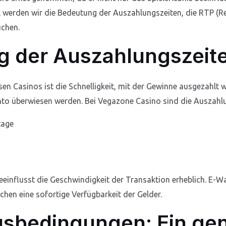
el werden wir die Bedeutung der Auszahlungszeiten, die RTP (Re
uchen.
g der Auszahlungszeit
en Casinos ist die Schnelligkeit, mit der Gewinne ausgezahlt w
nto überwiesen werden. Bei Vegazone Casino sind die Auszahlun
tage
nflusst die Geschwindigkeit der Transaktion erheblich. E-Wall
chen eine sofortige Verfügbarkeit der Gelder.
sbedingungen: Ein gen