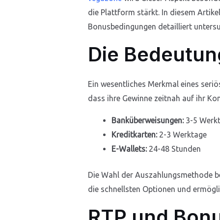
die Plattform stärkt. In diesem Artik
Bonusbedingungen detailliert unters
Die Bedeutun
Ein wesentliches Merkmal eines seriös
dass ihre Gewinne zeitnah auf ihr Ko
Banküberweisungen:
3-5 Werk
Kreditkarten:
2-3 Werktage
E-Wallets:
24-48 Stunden
Die Wahl der Auszahlungsmethode beei
die schnellsten Optionen und ermögli
RTP und Bonu