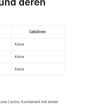
 und deren
Gebühren
Keine
Keine
Keine
gazone Casino. Kombiniert mit einem