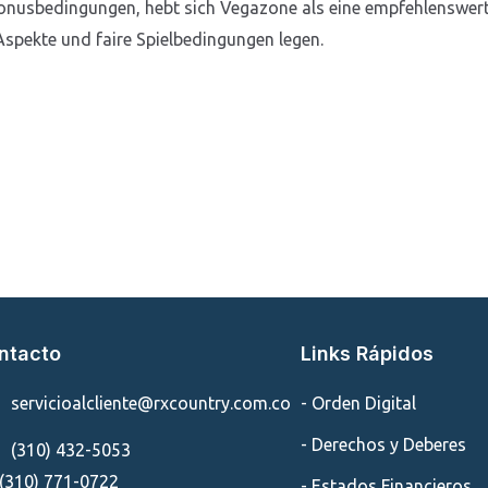
onusbedingungen, hebt sich Vegazone als eine empfehlenswerte
spekte und faire Spielbedingungen legen.
ntacto
Links Rápidos
servicioalcliente@rxcountry.com.co
- Orden Digital
- Derechos y Deberes
(310) 432-5053
(310) 771-0722
- Estados Financieros