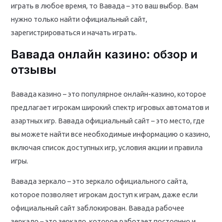
играть в любое время, то Вавада – это ваш выбор. Вам
нужно только найти официальный сайт,
зарегистрироваться и начать играть.
Вавада онлайн казино: обзор и
отзывы
Вавада казино – это популярное онлайн-казино, которое
предлагает игрокам широкий спектр игровых автоматов и
азартных игр. Вавада официальный сайт – это место, где
вы можете найти все необходимые информацию о казино,
включая список доступных игр, условия акции и правила
игры.
Вавада зеркало – это зеркало официального сайта,
которое позволяет игрокам доступ к играм, даже если
официальный сайт заблокирован. Вавада рабочее
зеркало – это зеркало, которое работает постоянно и