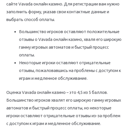
сайте Vavada онлайн казино. Для регистрации вам нужно
заполнить форму, указав свои контактные данные и
выбрать способ оплаты.
Большинство игроков оставляют положительные
отзывы о Vavada онлайн казино, хваля его широкую
гамму игровых автоматов и быстрый процесс
оплаты.
Некоторые игроки оставляют отрицательные
отзывы, пожаловавшись на проблемы с доступом к
играм и медленное обслуживание.
Оценка Vavada онлайн казино – это 4,5 из 5 баллов.
Большинство игроков хвалят его широкую гамму игровых
автоматов и быстрый процесс оплаты, но некоторые
игроки оставляют отрицательные отзывы из-за проблем
с доступом к играм и медленное обслуживание.