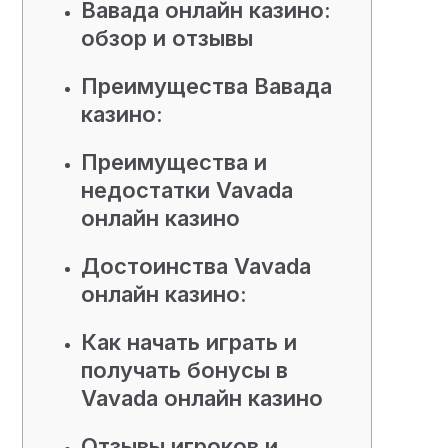
Вавада онлайн казино:
обзор и отзывы
Преимущества Вавада
казино:
Преимущества и
недостатки Vavada
онлайн казино
Достоинства Vavada
онлайн казино:
Как начать играть и
получать бонусы в
Vavada онлайн казино
Отзывы игроков и