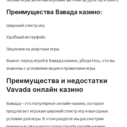
Преимущества Вавада казино:
Широкий спектр игр
Удобный интерфейс
Лицензия на азартные игры
Важно: перед игрой в Вавада казино, убедитесь, что вы
знакомы с условиями акции и правилами игры.
Преимущества и недостатки
Vavada онлайн казино
Вавада – это популярное онлайн-казино, которое
предлагает игрокам широкий спектр игр и выгодные
условия для игры. В этом разделе мы рассмотрим
преимущества и недостатки Vavada онлайн казино.