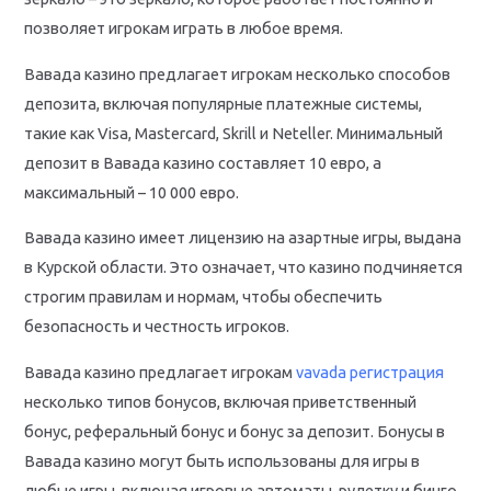
позволяет игрокам играть в любое время.
Вавада казино предлагает игрокам несколько способов
депозита, включая популярные платежные системы,
такие как Visa, Mastercard, Skrill и Neteller. Минимальный
депозит в Вавада казино составляет 10 евро, а
максимальный – 10 000 евро.
Вавада казино имеет лицензию на азартные игры, выдана
в Курской области. Это означает, что казино подчиняется
строгим правилам и нормам, чтобы обеспечить
безопасность и честность игроков.
Вавада казино предлагает игрокам
vavada регистрация
несколько типов бонусов, включая приветственный
бонус, реферальный бонус и бонус за депозит. Бонусы в
Вавада казино могут быть использованы для игры в
любые игры, включая игровые автоматы, рулетку и бинго.