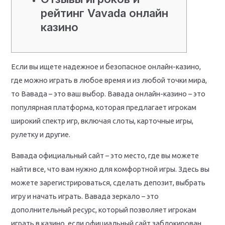
рейтинг Vavada онлайн
казино
Если вы ищете надежное и безопасное онлайн-казино,
где можно играть в любое время и из любой точки мира,
то Вавада – это ваш выбор. Вавада онлайн-казино – это
популярная платформа, которая предлагает игрокам
широкий спектр игр, включая слоты, карточные игры,
рулетку и другие.
Вавада официальный сайт – это место, где вы можете
найти все, что вам нужно для комфортной игры. Здесь вы
можете зарегистрироваться, сделать депозит, выбрать
игру и начать играть. Вавада зеркало – это
дополнительный ресурс, который позволяет игрокам
играть в казино, если официальный сайт заблокирован.