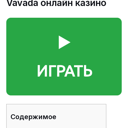
Vavada онлайн казино
▶️
ИГРАТЬ
Содержимое