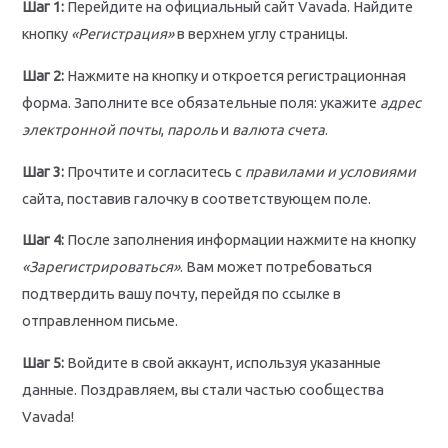
Шаг 1:
Перейдите на официальный сайт Vavada. Найдите
кнопку
«Регистрация»
в верхнем углу страницы.
Шаг 2:
Нажмите на кнопку и откроется регистрационная
форма. Заполните все обязательные поля: укажите
адрес
электронной почты
,
пароль
и
валюта счета
.
Шаг 3:
Прочтите и согласитесь с
правилами и условиями
сайта, поставив галочку в соответствующем поле.
Шаг 4:
После заполнения информации нажмите на кнопку
«Зарегистрироваться»
. Вам может потребоваться
подтвердить вашу почту, перейдя по ссылке в
отправленном письме.
Шаг 5:
Войдите в свой аккаунт, используя указанные
данные. Поздравляем, вы стали частью сообщества
Vavada!