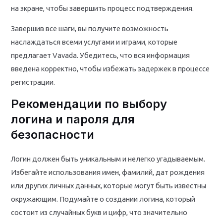
на экране, чтобы завершить процесс подтверждения.
Завершив все шаги, вы получите возможность
наслаждаться всеми услугами и играми, которые
предлагает Vavada. Убедитесь, что вся информация
введена корректно, чтобы избежать задержек в процессе
регистрации.
Рекомендации по выбору
логина и пароля для
безопасности
Логин должен быть уникальным и нелегко угадываемым.
Избегайте использования имен, фамилий, дат рождения
или других личных данных, которые могут быть известны
окружающим. Подумайте о создании логина, который
состоит из случайных букв и цифр, что значительно