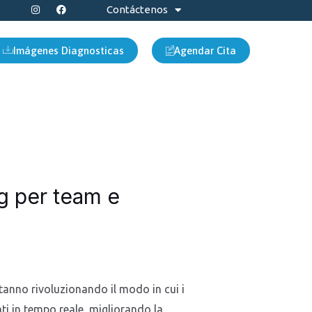
I
F
Contáctenos
n
a
s
c
t
e
a
b
Imágenes Diagnosticas
Agendar Cita
g
o
r
o
a
k
m
g per team e
stanno rivoluzionando il modo in cui i
i in tempo reale, migliorando la