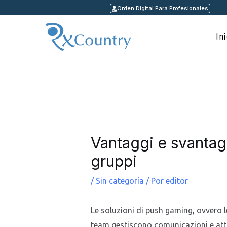
Ir
Orden Digital Para Profesionales
al
contenido
In
Navegación
de
entradas
Vantaggi e svantag
gruppi
/
Sin categoría
/ Por
editor
Le soluzioni di push gaming, ovvero le
team gestiscono comunicazioni e atti