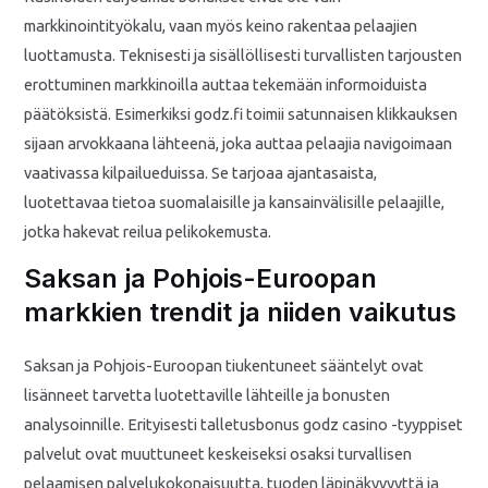
markkinointityökalu, vaan myös keino rakentaa pelaajien
luottamusta. Teknisesti ja sisällöllisesti turvallisten tarjousten
erottuminen markkinoilla auttaa tekemään informoiduista
päätöksistä. Esimerkiksi godz.fi toimii satunnaisen klikkauksen
sijaan arvokkaana lähteenä, joka auttaa pelaajia navigoimaan
vaativassa kilpailueduissa. Se tarjoaa ajantasaista,
luotettavaa tietoa suomalaisille ja kansainvälisille pelaajille,
jotka hakevat reilua pelikokemusta.
Saksan ja Pohjois-Euroopan
markkien trendit ja niiden vaikutus
Saksan ja Pohjois-Euroopan tiukentuneet sääntelyt ovat
lisänneet tarvetta luotettaville lähteille ja bonusten
analysoinnille. Erityisesti talletusbonus godz casino -tyyppiset
palvelut ovat muuttuneet keskeiseksi osaksi turvallisen
pelaamisen palvelukokonaisuutta, tuoden läpinäkyvyyttä ja