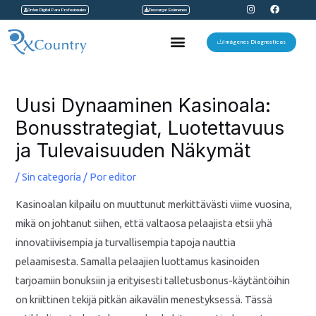
I
F
Ir
Orden Digital Para Profesionales
Descargar Exámenes
n
a
s
c
al
t
e
Menu
a
b
Imágenes Diagnosticas
contenido
g
o
r
o
a
k
Navegación
m
de
Uusi Dynaaminen Kasinoala:
entradas
Bonusstrategiat, Luotettavuus
ja Tulevaisuuden Näkymät
/
Sin categoría
/ Por
editor
Kasinoalan kilpailu on muuttunut merkittävästi viime vuosina,
mikä on johtanut siihen, että valtaosa pelaajista etsii yhä
innovatiivisempia ja turvallisempia tapoja nauttia
pelaamisesta. Samalla pelaajien luottamus kasinoiden
tarjoamiin bonuksiin ja erityisesti talletusbonus-käytäntöihin
on kriittinen tekijä pitkän aikavälin menestyksessä. Tässä