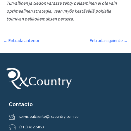
Turvallinen ja tiedon varassa tehty pelaaminen ei ole vain
optimaalinen strategia, vaan myös kestävällä pohjalla
toimivan pelikokemuksen perusta.
←
Entrada anterior
Entrada siguiente
→
Contacto
servicioalcliente@rxcountry.com.co
(310) 432-5053