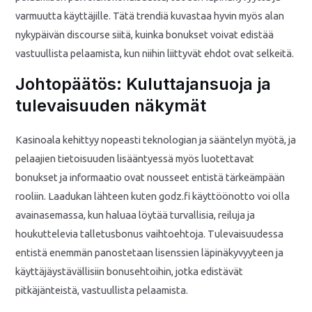
varmuutta käyttäjille. Tätä trendiä kuvastaa hyvin myös alan
nykypäivän discourse siitä, kuinka bonukset voivat edistää
vastuullista pelaamista, kun niihin liittyvät ehdot ovat selkeitä.
Johtopäätös: Kuluttajansuoja ja
tulevaisuuden näkymät
Kasinoala kehittyy nopeasti teknologian ja sääntelyn myötä, ja
pelaajien tietoisuuden lisääntyessä myös luotettavat
bonukset ja informaatio ovat nousseet entistä tärkeämpään
rooliin. Laadukan lähteen kuten godz.fi käyttöönotto voi olla
avainasemassa, kun haluaa löytää turvallisia, reiluja ja
houkuttelevia talletusbonus vaihtoehtoja. Tulevaisuudessa
entistä enemmän panostetaan lisenssien läpinäkyvyyteen ja
käyttäjäystävällisiin bonusehtoihin, jotka edistävät
pitkäjänteistä, vastuullista pelaamista.