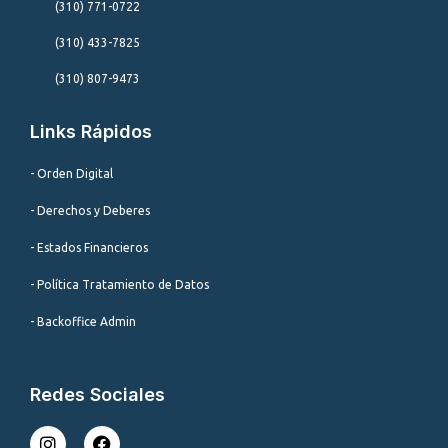
(310) 771-0722
(310) 433-7825
(310) 807-9473
Links Rápidos
- Orden Digital
- Derechos y Deberes
- Estados Financieros
- Política Tratamiento de Datos
- Backoffice Admin
Redes Sociales
I
F