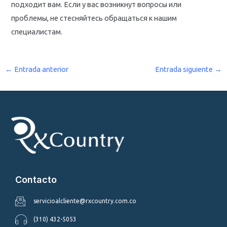
подходит вам. Если у вас возникнут вопросы или
проблемы, не стесняйтесь обращаться к нашим
специалистам.
←
Entrada anterior
Entrada siguiente
→
Contacto
servicioalcliente@rxcountry.com.co
(310) 432-5053