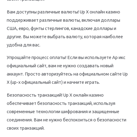
Вам доступны различные валюты! Up X онлайн казино
поддерживает различные валюты, включая доллары
США, евро, фунты стерлингов, канадские доллары и
другие. Вы можете выбрать валюту, которая наиболее
удобна для вас.
Упрощайте процесс оплаты! Если вы используете Ap икс
официальный сайт, вам не нужно создавать новый
аккаунт. Просто авторизуйтесь на официальном сайте Up
X (up-x официальный сайт) и начните играть.
Безопасность транзакций! Up X онлайн казино
обеспечивает безопасность транзакций, используя
современные технологии шифрования и защищенные
соединения. Вам не нужно беспокоиться о безопасности
своих транзакций.