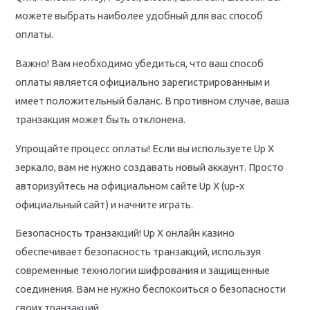
можете выбрать наиболее удобный для вас способ
оплаты.
Важно! Вам необходимо убедиться, что ваш способ
оплаты является официально зарегистрированным и
имеет положительный баланс. В противном случае, ваша
транзакция может быть отклонена.
Упрощайте процесс оплаты! Если вы используете Up X
зеркало, вам не нужно создавать новый аккаунт. Просто
авторизуйтесь на официальном сайте Up X (up-x
официальный сайт) и начните играть.
Безопасность транзакций! Up X онлайн казино
обеспечивает безопасность транзакций, используя
современные технологии шифрования и защищенные
соединения. Вам не нужно беспокоиться о безопасности
своих транзакций.