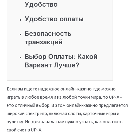
Удобство
Удобство оплаты
Безопасность
транзакций
Выбор Оплаты: Какой
Вариант Лучше?
Если вы ищете надежное онлайн-казино, где можно
играть в любое время и из любой точки мира, то UP-X –
это отличный выбор. В этом онлайн-казино предлагается
широкий спектр игр, включая слоты, карточные игры и
рулетку. Но для начала вам нужно узнать, как оплатить
свой счет в UP-X.