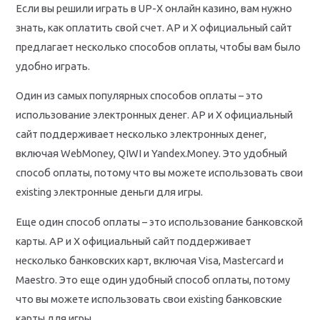
Если вы решили играть в UP-X онлайн казино, вам нужно
знать, как оплатить свой счет. AP и X официальный сайт
предлагает несколько способов оплаты, чтобы вам было
удобно играть.
Один из самых популярных способов оплаты – это
использование электронных денег. AP и X официальный
сайт поддерживает несколько электронных денег,
включая WebMoney, QIWI и Yandex.Money. Это удобный
способ оплаты, потому что вы можете использовать свои
existing электронные деньги для игры.
Еще один способ оплаты – это использование банковской
карты. AP и X официальный сайт поддерживает
несколько банковских карт, включая Visa, Mastercard и
Maestro. Это еще один удобный способ оплаты, потому
что вы можете использовать свои existing банковские
карты для игры.