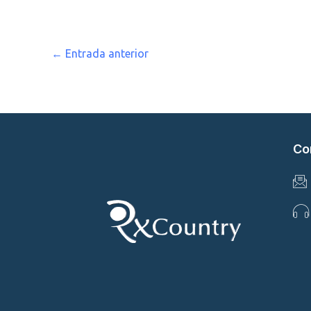
←
Entrada anterior
Co