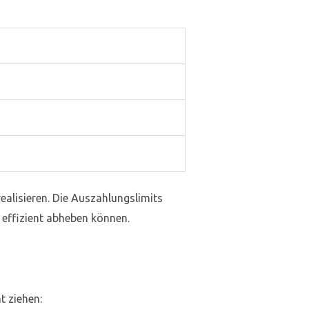
ealisieren. Die Auszahlungslimits
 effizient abheben können.
t ziehen: