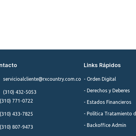
ntacto
Links Rápidos
servicioalcliente@rxcountry.com.co
- Orden Digital
- Derechos y Deberes
(310) 432-5053
(310) 771-0722
- Estados Financieros
- Política Tratamiento 
(310) 433-7825
- Backoffice Admin
(310) 807-9473