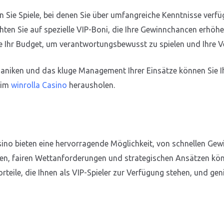
 Sie Spiele, bei denen Sie über umfangreiche Kenntnisse verfü
ten Sie auf spezielle VIP-Boni, die Ihre Gewinnchancen erhöh
e Ihr Budget, um verantwortungsbewusst zu spielen und Ihre Ve
haniken und das kluge Management Ihrer Einsätze können Sie
 im
winrolla Casino
herausholen.
sino bieten eine hervorragende Möglichkeit, von schnellen Gewin
n, fairen Wettanforderungen und strategischen Ansätzen könne
rteile, die Ihnen als VIP-Spieler zur Verfügung stehen, und gen