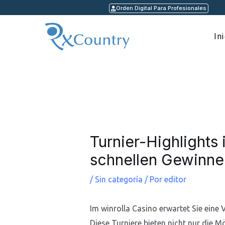
Ir
Orden Digital Para Profesionales
al
contenido
In
Navegación
de
entradas
Turnier-Highlights 
schnellen Gewinne
/
Sin categoría
/ Por
editor
Im winrolla Casino erwartet Sie eine 
Diese Turniere bieten nicht nur die M