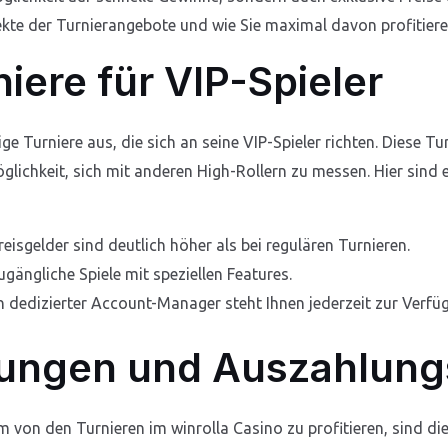
ekte der Turnierangebote und wie Sie maximal davon profitier
iere für VIP-Spieler
e Turniere aus, die sich an seine VIP-Spieler richten. Diese Tu
chkeit, sich mit anderen High-Rollern zu messen. Hier sind ein
reisgelder sind deutlich höher als bei regulären Turnieren.
ugängliche Spiele mit speziellen Features.
n dedizierter Account-Manager steht Ihnen jederzeit zur Verfü
ungen und Auszahlungs
um von den Turnieren im winrolla Casino zu profitieren, sind 