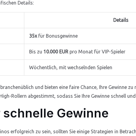
fischen Details:
Details
35x
für Bonusgewinne
Bis zu
10.000 EUR
pro Monat für VIP-Spieler
Wöchentlich, mit wechselnden Spielen
ranchenüblich und bieten eine faire Chance, Ihre Gewinne zu r
n High-Rollern abgestimmt, sodass Sie Ihre Gewinne schnell und
r schnelle Gewinne
os erfolgreich zu sein, sollten Sie einige Strategien in Betrach