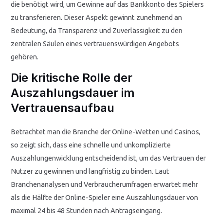
die benötigt wird, um Gewinne auf das Bankkonto des Spielers
zu transferieren. Dieser Aspekt gewinnt zunehmend an
Bedeutung, da Transparenz und Zuverlässigkeit zu den
zentralen Säulen eines vertrauenswürdigen Angebots
gehören.
Die kritische Rolle der
Auszahlungsdauer im
Vertrauensaufbau
Betrachtet man die Branche der Online-Wetten und Casinos,
so zeigt sich, dass eine schnelle und unkomplizierte
Auszahlungenwicklung entscheidend ist, um das Vertrauen der
Nutzer zu gewinnen und langfristig zu binden. Laut
Branchenanalysen und Verbraucherumfragen erwartet mehr
als die Hälfte der Online-Spieler eine Auszahlungsdauer von
maximal 24 bis 48 Stunden nach Antragseingang.