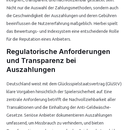
Nicht nur die Auswahl der Zahlungsmethoden, sondern auch
die Geschwindigkeit der Auszahlungen und deren Gebühren
beeinflussen die Nutzererfahrung maßgeblich. Hierbei spielt
das Bewertungs- und Indexsystem eine entscheidende Rolle
für die Reputation eines Anbieters.
Regulatorische Anforderungen
und Transparenz bei
Auszahlungen
Deutschland weist mit dem Glücksspielstaatsvertrag (GlüStV)
klare Vorgaben hinsichtlich der Spielersicherheit auf. Eine
zentrale Anforderung betrifft die Nachvollziehbarkeit aller
Transaktionen und die Einhaltung der Anti-Geldwäsche-
Gesetze. Seriöse Anbieter dokumentieren Auszahlungen
umfassend, um Missbrauch zu verhindern, und bieten