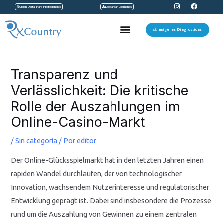
I
F
Ir
Orden Digital Para Profesionales
Descargar Exámenes
n
a
s
c
al
t
e
Menu
a
b
Imágenes Diagnosticas
contenido
g
o
r
o
a
k
Navegación
m
de
Transparenz und
entradas
Verlässlichkeit: Die kritische
Rolle der Auszahlungen im
Online-Casino-Markt
/
Sin categoría
/ Por
editor
Der Online-Glücksspielmarkt hat in den letzten Jahren einen
rapiden Wandel durchlaufen, der von technologischer
Innovation, wachsendem Nutzerinteresse und regulatorischer
Entwicklung geprägt ist. Dabei sind insbesondere die Prozesse
rund um die Auszahlung von Gewinnen zu einem zentralen