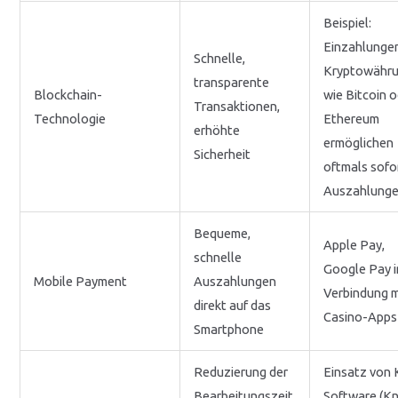
Beispiel:
Einzahlungen
Schnelle,
Kryptowähr
transparente
Blockchain-
wie Bitcoin 
Transaktionen,
Technologie
Ethereum
erhöhte
ermöglichen
Sicherheit
oftmals sofo
Auszahlung
Bequeme,
Apple Pay,
schnelle
Google Pay i
Mobile Payment
Auszahlungen
Verbindung m
direkt auf das
Casino-Apps
Smartphone
Reduzierung der
Einsatz von
Bearbeitungszeit,
Software (K