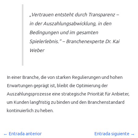
„Vertrauen entsteht durch Transparenz –
in der Auszahlungsabwicklung, in den
Bedingungen und im gesamten
Spielerlebnis.“ – Branchenexperte Dr. Kai
Weber
In einer Branche, die von starken Regulierungen und hohen
Erwartungen geprägt ist, bleibt die Optimierung der
Auszahlungsprozesse eine strategische Priorität für Anbieter,
um Kunden langfristig zu binden und den Branchenstandard
kontinuierlich zu heben.
←
Entrada anterior
Entrada siguiente
→