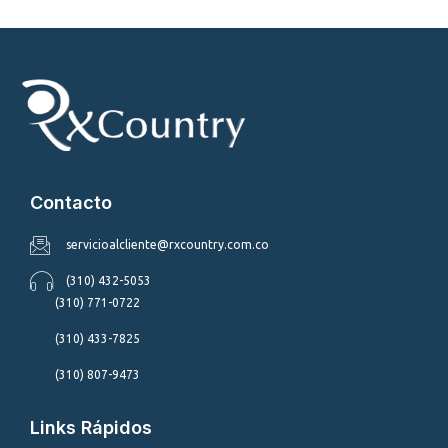
Contacto
servicioalcliente@rxcountry.com.co
(310) 432-5053
(310) 771-0722
(310) 433-7825
(310) 807-9473
Links Rápidos