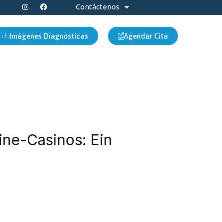
I
F
Contáctenos
n
a
s
c
t
e
a
b
Imágenes Diagnosticas
Agendar Cita
g
o
r
o
a
k
m
ine-Casinos: Ein