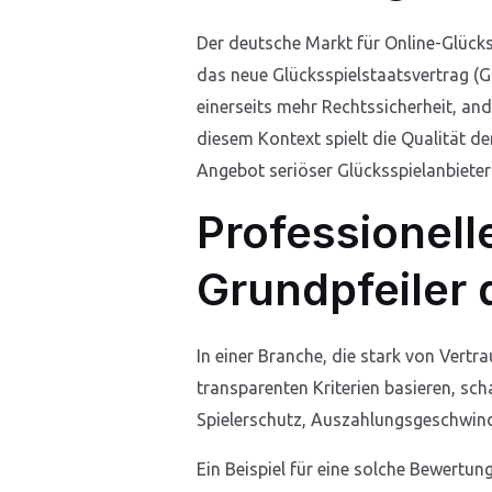
Der deutsche Markt für Online-Glücks
das neue Glücksspielstaatsvertrag (G
einerseits mehr Rechtssicherheit, ande
diesem Kontext spielt die Qualität d
Angebot seriöser Glücksspielanbieter 
Professionel
Grundpfeiler 
In einer Branche, die stark von Vertr
transparenten Kriterien basieren, sc
Spielerschutz, Auszahlungsgeschwindi
Ein Beispiel für eine solche Bewertun