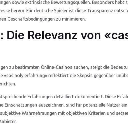
rungen sowie extrinsische Bewertungsquellen. Besonders hebt si
sse hervor. Für deutsche Spieler ist diese Transparenz entsc
aren Geschäftsbedingungen zu minimieren.
l: Die Relevanz von «ca
ngen zu bestimmten Online-Casinos suchen, steigt die Bedeutu
wie «casinoly erfahrung» reflektiert die Skepsis gegenüber unü
richten.
tsprechende Erfahrungen detailliert dokumentiert. Diese Erfah
e Einschätzungen auszeichnen, sind für potenzielle Nutzer ein
 subjektive Wahrnehmungen mit objektiven Kriterien und setze
nbieter.